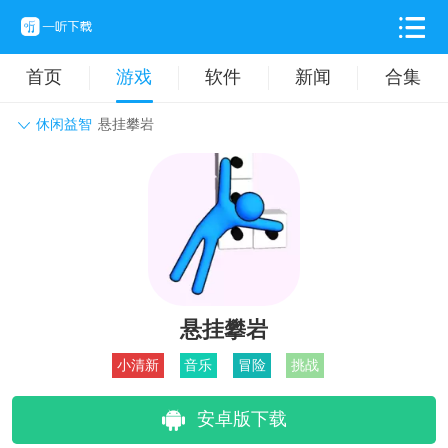
首页
游戏
软件
新闻
合集
休闲益智
悬挂攀岩
角色扮演
动作格斗
休闲益智
枪战射击
战争策略
卡牌对战
音乐舞蹈
模拟塔防
体育竞技
挂机养成
悬挂攀岩
小清新
音乐
冒险
挑战
安卓版下载