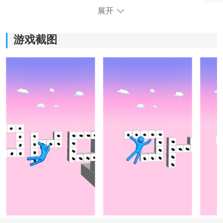
*突破重重难关，体验挑战的乐趣和成就感。
展开
*寻找合适的受力点，让你在攀岩中感受到真实的物理力
游戏截图
学。
*
模拟
真实的天气系统，在攀爬过程中面对各种恶劣天气
条件。
*自然灾害的爬山运动，体验真实的危险与紧张。