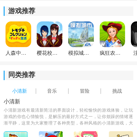
游戏推荐
人森中文版
樱花校园模拟器1.048.00中文版
模拟城市我是巿长联机版
疯狂农场3美国派19
《悬挂攀岩》游戏特色：
同类推荐
1.快速移动，爬到更高的区域，展现你的速度和灵敏反
应。
小清新
音乐
冒险
挑战
小清新
2.避开雪崩和山体滑坡，面对危险时保持冷静和应对能
小清新游戏有最清新简洁的界面设计，轻松愉快的游戏体验，让玩
力。
游戏的你也心情愉悦，是解压的最好方式之一，让你烦躁的情绪逐
渐平静，这里为大家整理了各种类型，各种风格的小清新游戏，大
3.注意山羊的攻击，保护自己的安全与生命。
家赶快来下载吧！