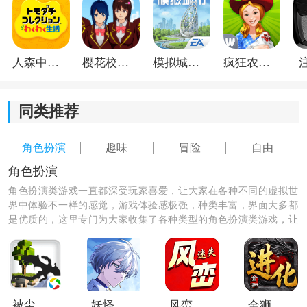
3.将会打造一个梦幻般的游戏世界，一定要小心游戏中的
敌人，游戏中的敌人是非常狡猾的。
人森中文版
樱花校园模拟器1.048.00中文版
模拟城市我是巿长联机版
疯狂农场3美国派19
同类推荐
角色扮演
趣味
冒险
自由
角色扮演
角色扮演类游戏一直都深受玩家喜爱，让大家在各种不同的虚拟世
界中体验不一样的感觉，游戏体验感极强，种类丰富，界面大多都
是优质的，这里专门为大家收集了各种类型的角色扮演类游戏，让
大家体验各种不同的生活乐趣。
《王国之心》游戏测评：
可以操控人物角色灵活的释放出技能，在冒险的过程中
需要对战很多敌人，还能够了解到这款游戏的背后故
事。
被尘封的故事腾讯版
妖怪代理人日服
风峦专属迷失
金狮进化专属