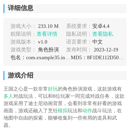
详细信息
游戏大小：
233.10 M
系统要求：
安卓4.4
权限说明：
查看详情
隐私说明：
查看隐私
游戏版本：
v1.0
语言要求：
中文
游戏类型：
角色扮演
发布时间：
2023-12-19
包名：com.example35.inject
MD5：8F1DE112D50DB8EEE8B7A37F90417DAF
游戏介绍
王国之心是一款非常
好玩
的角色扮演游戏，这款游戏有
多人
对战玩法，可以和6位玩家一同完成对战任务，这款
游戏采用了迪士尼动画背景，会看到非常有好看的游戏
画面，游戏还融入了烹饪
模拟
玩法和
动作
战斗玩法，在
地图中自由的探索，能够收集到一些有用的道具和武
器。