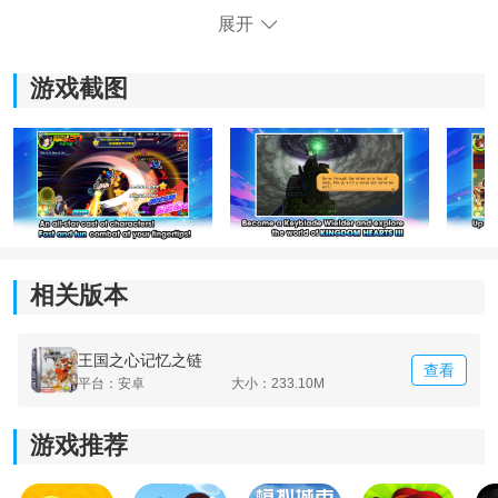
3.人物角色的刻画是生动形象的，可以操控人物角色去击
展开
败敌人，也会看到非常炫酷的打击特效。
游戏截图
相关版本
《王国之心》游戏介绍：
王国之心记忆之链
查看
1.在游戏中自由探索能够揭开谜团，一些道具的使用能够
平台：安卓
大小：233.10M
成为揭开谜团的关键。
游戏推荐
2.随时可以开展属于自己的冒险之旅，玩家在战斗过程中
会获得其他玩家们的协助，可以完成团战战斗任务。