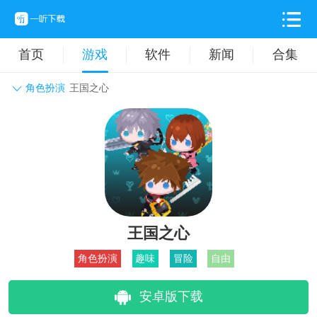
首页
游戏
软件
新闻
合集
角色扮演
王国之心
角色扮演
动作格斗
休闲益智
枪战射击
战争策略
卡牌对战
音乐舞蹈
模拟塔防
体育竞技
挂机养成
王国之心
角色扮演
趣味
冒险
自由
安卓版下载