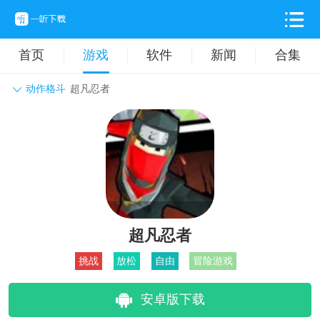
首页
游戏
软件
新闻
合集
动作格斗
超凡忍者
角色扮演
动作格斗
休闲益智
枪战射击
战争策略
卡牌对战
音乐舞蹈
模拟塔防
体育竞技
挂机养成
超凡忍者
挑战
放松
自由
冒险游戏
安卓版下载