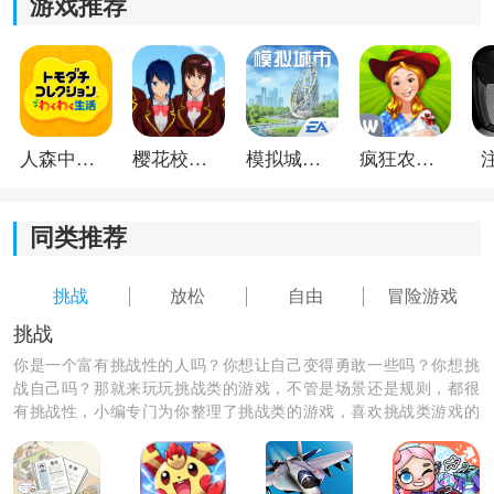
游戏推荐
人森中文版
樱花校园模拟器1.048.00中文版
模拟城市我是巿长联机版
疯狂农场3美国派19
同类推荐
挑战
放松
自由
冒险游戏
挑战
你是一个富有挑战性的人吗？你想让自己变得勇敢一些吗？你想挑
战自己吗？那就来玩玩挑战类的游戏，不管是场景还是规则，都很
有挑战性，小编专门为你整理了挑战类的游戏，喜欢挑战类游戏的
朋友们快来下载吧！