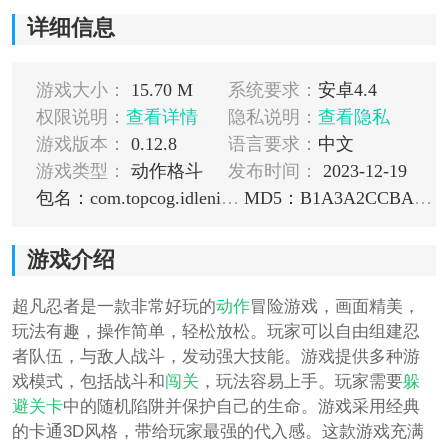
详细信息
游戏大小：
15.70 M
系统要求：
安卓4.4
权限说明：
查看详情
隐私说明：
查看隐私
游戏版本：
0.12.8
语言要求：
中文
游戏类型：
动作格斗
发布时间：
2023-12-19
包名：com.topcog.idleninjaprime
MD5：B1A3A2CCBA6317F1FCB41069B096A461
游戏介绍
超凡忍者是一款非常好玩的
动作
冒险游戏，画面精美，
玩法有趣，操作简单，轻松放松。玩家可以自由组建忍
者队伍，与敌人战斗，发动强大技能。游戏提供多种游
戏模式，包括战斗和
闯关
，玩法容易上手。玩家需要
躲
避
关卡
中的随机陷阱并保护自己的生命。游戏采用经典
的卡通3D风格，带给玩家最强的代入感。这款游戏充满