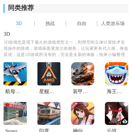
*除了经营设施，玩家还可以进行市场推广和特殊活动，
同类推荐
以吸引更多游客前来游乐场。
3D
挑战
自由
人类游乐场
*游戏中有扩张规模的机会，玩家可以增加设备和活动，
3D
带来更多的收入和声誉。
3D游戏也是现下最火的游戏类型之一，利用空间立体计算技术实
现操作的游戏，游戏画面更加立体精美，让玩家更有代入感，身临
*玩家需要制定经营策略，合理利用资源，达到最大化的
其境，这是2D游戏所没有的，完全是全新的体验，快来小编整理
经济效益。
的3D游戏中选择你喜欢的游戏下载体验吧！
*游戏拥有高自由度，玩家可以随意打造自己的游乐场，
体验自己的创意和经营能力。
航母降落hd安卓版
星舰纪元手游
装甲前线华为版
海王捕鱼百度版
Supermarket Simulator
印度火车驾驶3D
神仙道高清重制版折扣服
云战双帕弥什