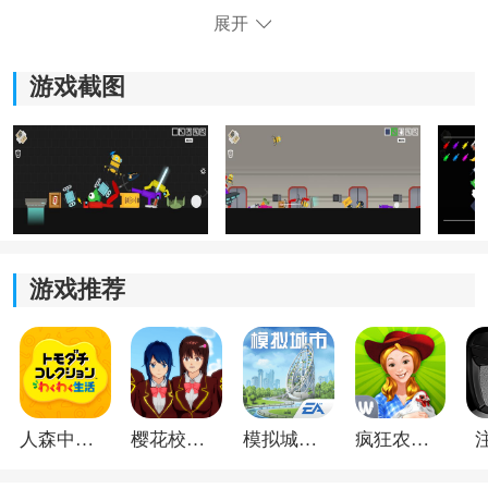
理想的游乐设施和设备。
展开
*游戏中有多种设施可供选择，如过山车、旋转木马等，
丰富了游乐场的多样性。
游戏截图
*玩家需要合理布局、管理和维护设施，以确保游客的满
意度和快乐体验。
游戏推荐
人森中文版
樱花校园模拟器1.048.00中文版
模拟城市我是巿长联机版
疯狂农场3美国派19
《人类游乐场模拟器》游戏体验：