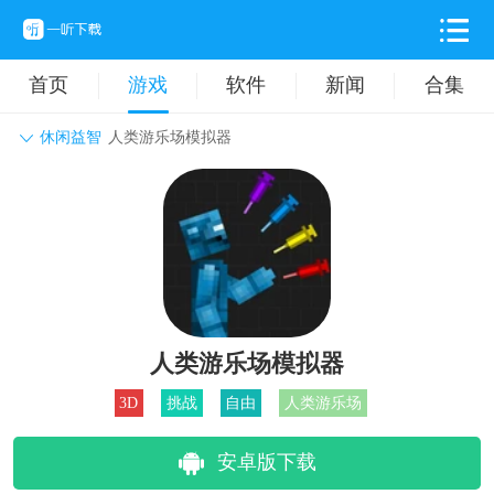
首页
游戏
软件
新闻
合集
休闲益智
人类游乐场模拟器
角色扮演
动作格斗
休闲益智
枪战射击
战争策略
卡牌对战
音乐舞蹈
模拟塔防
体育竞技
挂机养成
人类游乐场模拟器
3D
挑战
自由
人类游乐场
安卓版下载