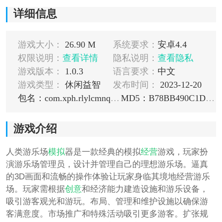
详细信息
游戏大小：
26.90 M
系统要求：
安卓4.4
权限说明：
查看详情
隐私说明：
查看隐私
游戏版本：
1.0.3
语言要求：
中文
游戏类型：
休闲益智
发布时间：
2023-12-20
包名：com.xph.rlylcmnq.mi
MD5：B78BB490C1DFC275773243A64AE2942F
游戏介绍
人类游乐场
模拟
器是一款经典的模拟
经营
游戏，玩家扮
演游乐场管理员，设计并管理自己的理想游乐场。逼真
的3D画面和流畅的操作体验让玩家身临其境地经营游乐
场。玩家需根据
创意
和经济能力建造设施和游乐设备，
吸引游客观光和游玩。布局、管理和维护设施以确保游
客满意度。市场推广和特殊活动吸引更多游客。扩张规