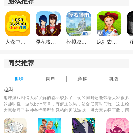
游戏推荐
人森中文版
樱花校园模拟器1.048.00中文版
模拟城市我是巿长联机版
疯狂农场3美国派19
同类推荐
趣味
简单
穿越
挑战
趣味
趣味游戏相信大家了解的都比较多了，玩的同时还能带给大家很多
的趣味性，游戏设计简单，有解压效果，适合任何时间玩，这里给
大家整理了各种各样类型和风格的趣味游戏，供大家选择下载，同
样喜欢玩游戏的你千万不能错过啦！