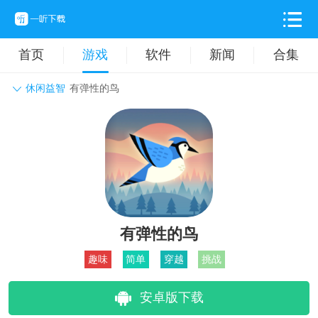
首页
游戏
软件
新闻
合集
休闲益智
有弹性的鸟
角色扮演
动作格斗
休闲益智
枪战射击
战争策略
卡牌对战
音乐舞蹈
模拟塔防
体育竞技
挂机养成
有弹性的鸟
趣味
简单
穿越
挑战
安卓版下载