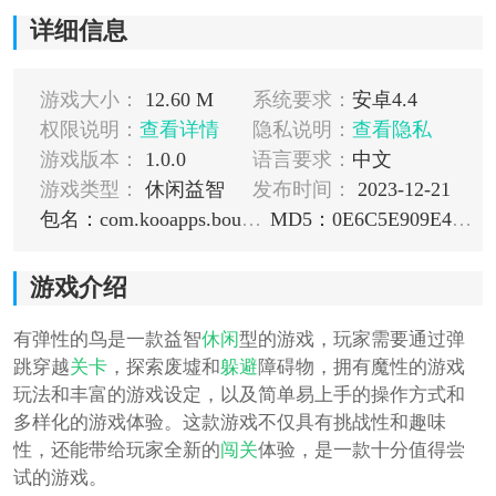
详细信息
游戏大小：
12.60 M
系统要求：
安卓4.4
权限说明：
查看详情
隐私说明：
查看隐私
游戏版本：
1.0.0
语言要求：
中文
游戏类型：
休闲益智
发布时间：
2023-12-21
包名：com.kooapps.bouncybird
MD5：0E6C5E909E4EEEE21CC15B5066E53D35
游戏介绍
有弹性的鸟是一款益智
休闲
型的游戏，玩家需要通过弹
跳穿越
关卡
，探索废墟和
躲避
障碍物，拥有魔性的游戏
玩法和丰富的游戏设定，以及简单易上手的操作方式和
多样化的游戏体验。这款游戏不仅具有挑战性和趣味
性，还能带给玩家全新的
闯关
体验，是一款十分值得尝
试的游戏。