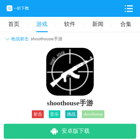
首页
游戏
软件
新闻
合集
枪战射击
shoothouse手游
角色扮演
动作格斗
休闲益智
枪战射击
战争策略
卡牌对战
音乐舞蹈
模拟塔防
体育竞技
挂机养成
shoothouse手游
射击
音乐
挑战
shoothouse
安卓版下载