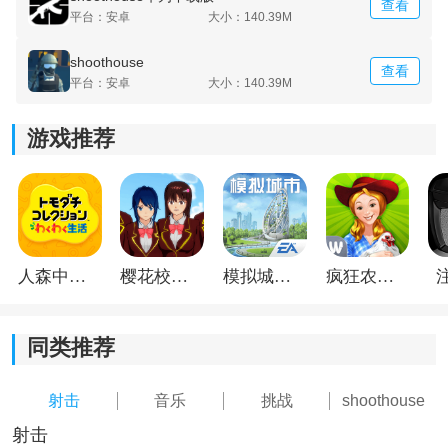
查看
平台：安卓
大小：140.39M
shoothouse
查看
平台：安卓
大小：140.39M
游戏推荐
《shoothouse手游》游戏测评：
随时关注游戏的进度条，看到当前完成的比例，也在游
人森中文版
樱花校园模拟器1.048.00中文版
模拟城市我是巿长联机版
疯狂农场3美国派19
戏中了解周边的环境，从而避免触碰到危险，操作业娴
熟，获胜的几率越高。
同类推荐
射击
音乐
挑战
shoothouse
射击