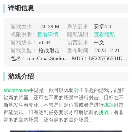
详细信息
游戏大小：
140.39 M
系统要求：
安卓4.4
权限说明：
查看详情
隐私说明：
查看隐私
游戏版本：
v1.34
语言要求：
中文
游戏类型：
枪战射击
发布时间：
2023-12-21
包名：com.CroakStudio.ShootHouse
MD5：BF225756501E5165559AE6E1F0BB52ED
游戏介绍
shoothouse
手游是一款可以体验
射击
乐趣的游戏，能解
锁新的武器，还可在不同的场景中进行射击，目标在不
断地发生着变化，不管是固定位置或者是进行
跳跃
射击
都能尝试，只有达到任务要求才可解锁新的
挑战
，有非
常多的室内场景，还有超多的室外场景。