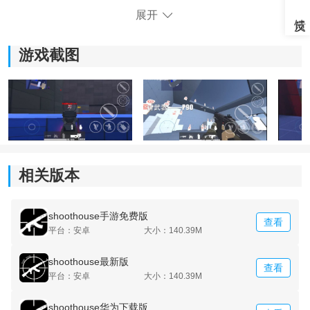
展开
游戏截图
《shoothouse手游》玩法介绍：
相关版本
1)利用地形优势来完成任务，可运用道具做好隐藏。
shoothouse手游免费版
2)不断的进行练习，让自己拥有超强的瞄准能力。
查看
平台：安卓
大小：140.39M
3)将所有的目标全部射杀，就能让玩家得到金币奖励。
shoothouse最新版
查看
平台：安卓
大小：140.39M
4)有逼真的音效展示，玩耍过程中还有多种的音乐陪伴。
shoothouse华为下载版