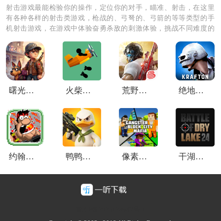
射击游戏最能检验你的操作，定位你的对手，瞄准、射击，在这里
有各种各样的射击类游戏，枪战的、弓弩的、弓箭的等等类型的手
机射击游戏，在游戏中体验奋勇杀敌的刺激体验，挑战不同难度的
游戏，和你的小伙伴们一起组队玩吧！
曙光纪元手游
火柴人战机轰炸
荒野行动国际服
绝地求生未来之役测试服
约翰曼波手机版
鸭鸭生存中文版
像素帮派
干湖战役24
豫ICP备2025128947号-1