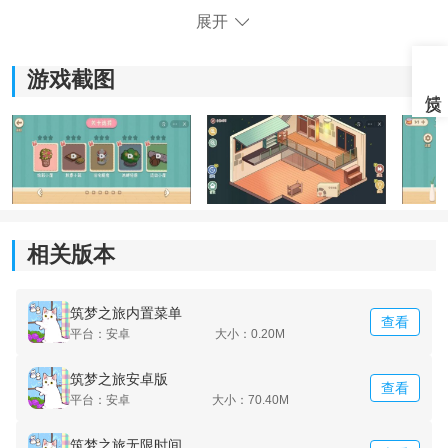
展开
游戏截图
《筑梦之旅免广告》玩法介绍：
1.经常整理物品，还可以让玩家学习更多的收纳知识，了
相关版本
解不同物品的摆放位置。
筑梦之旅内置菜单
2.每一个关卡都需要玩家亲自去体验，游戏的难度也会越
查看
平台：安卓
大小：0.20M
来越高。
筑梦之旅安卓版
查看
3.物品的摆放位置也是有所不同的，认真的去体验每个物
平台：安卓
大小：70.40M
品的收纳风格。
筑梦之旅无限时间