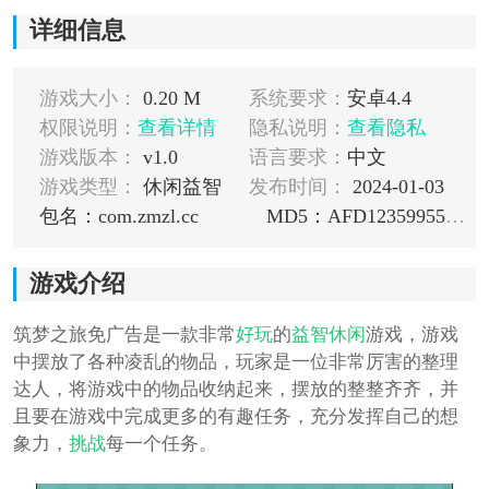
详细信息
游戏大小：
0.20 M
系统要求：
安卓4.4
权限说明：
查看详情
隐私说明：
查看隐私
游戏版本：
v1.0
语言要求：
中文
游戏类型：
休闲益智
发布时间：
2024-01-03
包名：com.zmzl.cc
MD5：AFD12359955C5E9D3F8FA071EB9A4E87
游戏介绍
筑梦之旅免广告是一款非常
好玩
的
益智
休闲
游戏，游戏
中摆放了各种凌乱的物品，玩家是一位非常厉害的整理
达人，将游戏中的物品收纳起来，摆放的整整齐齐，并
且要在游戏中完成更多的有趣任务，充分发挥自己的想
象力，
挑战
每一个任务。