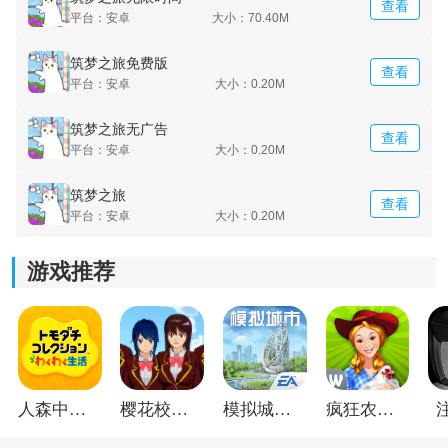
查看
平台：安卓
大小：70.40M
筑梦之旅免费版
查看
平台：安卓
大小：0.20M
筑梦之旅无广告
查看
平台：安卓
大小：0.20M
筑梦之旅
查看
平台：安卓
大小：0.20M
《筑梦之旅免广告》游戏测评：
筑梦之旅免广告这款游戏采用的风格非常丰富，能让玩
游戏推荐
家更好的去挑战自己的收纳能力，摆放的物品越整齐，
就可以获得更多的金币和宝石，也能够解锁更多场景和
关卡任务。
人森中文版
樱花校园模拟器1.048.00中文版
模拟城市我是巿长联机版
疯狂农场3美国派19