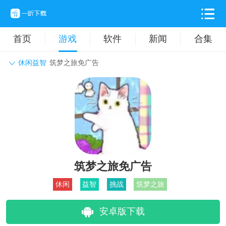
首页
游戏
软件
新闻
合集
休闲益智
筑梦之旅免广告
角色扮演
动作格斗
休闲益智
枪战射击
战争策略
卡牌对战
音乐舞蹈
模拟塔防
体育竞技
挂机养成
筑梦之旅免广告
休闲
益智
挑战
筑梦之旅
安卓版下载