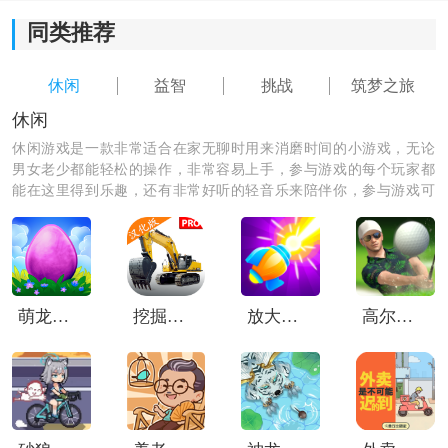
同类推荐
休闲
益智
挑战
筑梦之旅
休闲
休闲游戏是一款非常适合在家无聊时用来消磨时间的小游戏，无论
男女老少都能轻松的操作，非常容易上手，参与游戏的每个玩家都
能在这里得到乐趣，还有非常好听的轻音乐来陪伴你，参与游戏可
以释放缓解自己在生活中和工作之中的压力，绝对是你休闲娱乐时
必备的一款app哦。
萌龙进化论中文版
挖掘机模拟器重制版
放大缩小枪
高尔夫之王世界巡回赛