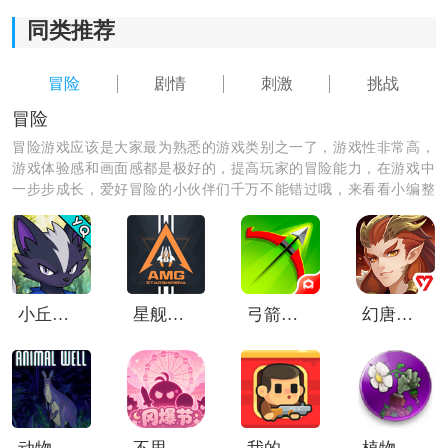
同类推荐
2)主角形象丰富多样，每个主角都有独特的性格和特点，
给玩家带来更加多元化的游戏体验。
冒险
剧情
刺激
挑战
冒险
3)古董店场景精美细致，通过观察和探索寻找线索和道
具，解开谜题。
冒险游戏应该是大家最为熟悉的游戏类别之一了，游戏性非常高，
游戏体验感和画面感都是极好的，提高玩家的冒险能力，在游戏中
一步步成长，爱好冒险的小伙伴们千万不能错过哦，来看看小编整
4)支持道具付费模式，通过购买道具来辅助解谜和顺利逃
理的冒险游戏，总有一款适合你哦！
脱，并提供更好的游戏体验。
小丘妖怪
星舰纪元手游
弓箭传说小米版
幻唐志洪荒现世