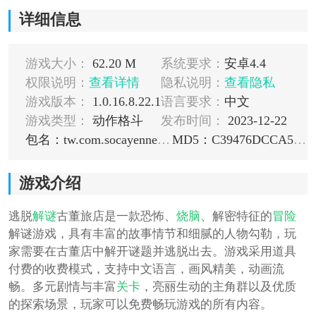
详细信息
游戏大小：
62.20 M
系统要求：
安卓4.4
权限说明：
查看详情
隐私说明：
查看隐私
游戏版本：
1.0.16.8.22.1
语言要求：
中文
游戏类型：
动作格斗
发布时间：
2023-12-22
包名：tw.com.socayenne.ah.lite
MD5：C39476DCCA59B73F23FB5551D614E1B5
游戏介绍
逃脱
解谜
古董旅店是一款恐怖、
烧脑
、解密特征的
冒险
解谜游戏，具有丰富的故事情节和细腻的人物勾勒，玩
家需要在古董店中解开谜题并逃脱出去。游戏采用道具
付费的收费模式，支持中文语言，画风精美，动画流
畅。多元剧情与丰富
关卡
，亮丽生动的主角群以及优质
的探索场景，玩家可以免费畅玩游戏的所有内容。