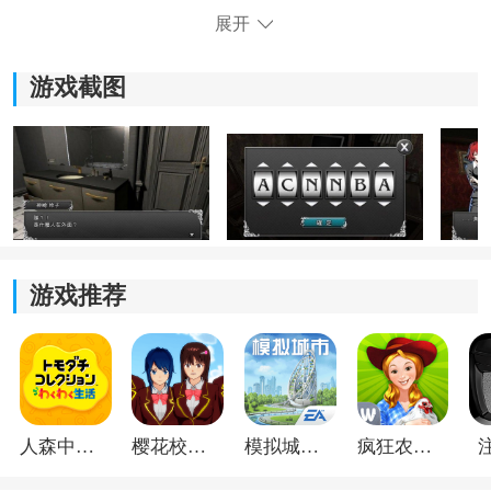
3、融入了丰富的故事情节，通过与不同人物的互动和对
展开
话，逐渐揭开游戏的背后秘密。
游戏截图
4、主角以及其他NPC角色都经过精心绘制和细致刻画，
使得玩家能够更好地融入游戏角色的感受和心情。
游戏推荐
《逃脱解谜古董旅店》游戏亮点：
人森中文版
樱花校园模拟器1.048.00中文版
模拟城市我是巿长联机版
疯狂农场3美国派19
1)多个剧情线和精心设计的关卡，根据自己的喜好和能力
选择不同的挑战和探索路径。