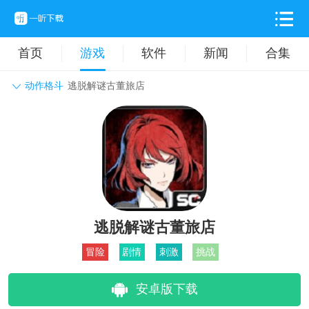
首页
游戏
软件
新闻
合集
动作格斗
逃脱解谜古董旅店
角色扮演
动作格斗
休闲益智
枪战射击
战争策略
卡牌对战
音乐舞蹈
模拟塔防
体育竞技
挂机养成
逃脱解谜古董旅店
冒险
剧情
刺激
挑战
安卓版下载