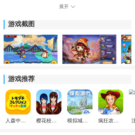
展开
4、游戏操作简单易上手，适合各个年龄段的玩家体验，
无论是新手还是老玩家都能轻松上手。
游戏截图
游戏推荐
《开心冒险岛》游戏特色：
1.丰富的剧情和任务设计，玩家将扮演一个冒险者，在冒
人森中文版
樱花校园模拟器1.048.00中文版
模拟城市我是巿长联机版
疯狂农场3美国派19
险的过程中揭开岛屿的秘密，与其他角色进行对话和互
动。