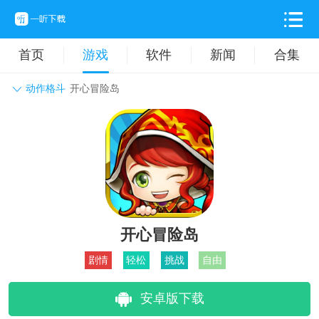
首页
游戏
软件
新闻
合集
动作格斗
开心冒险岛
角色扮演
动作格斗
休闲益智
枪战射击
战争策略
卡牌对战
音乐舞蹈
模拟塔防
体育竞技
挂机养成
开心冒险岛
剧情
轻松
挑战
自由
安卓版下载