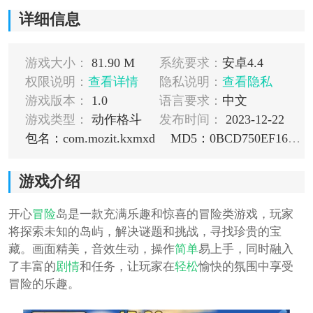
详细信息
游戏大小：
81.90 M
系统要求：
安卓4.4
权限说明：
查看详情
隐私说明：
查看隐私
游戏版本：
1.0
语言要求：
中文
游戏类型：
动作格斗
发布时间：
2023-12-22
包名：com.mozit.kxmxd
MD5：0BCD750EF1644C9385FC7AA4FDA90E44
游戏介绍
开心
冒险
岛是一款充满乐趣和惊喜的冒险类游戏，玩家
将探索未知的岛屿，解决谜题和挑战，寻找珍贵的宝
藏。画面精美，音效生动，操作
简单
易上手，同时融入
了丰富的
剧情
和任务，让玩家在
轻松
愉快的氛围中享受
冒险的乐趣。