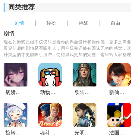
同类推荐
2.多样化的玩法，包括战斗、收集、种植等，玩家可以根
据自己的喜好选择不同的玩法，保持游戏的多样性和趣
剧情
轻松
挑战
自由
味性。
剧情
3.精心设计的角色装扮系统，玩家可以自由搭配各种服装
现在的游戏已经不仅仅只是看你的界面设计和操作感，更多是需要
和装备，使自己的冒险者与众不同。
贯穿前后的剧情是否吸引人，用户玩完还能有回味无穷的感觉，这
种类型的才更能吸引用户，使得游戏更加的完整，这里给大家整理
4.与全球玩家交友互助共成长，游戏提供了多种社交功
了剧情类的优质软件，快来下载试试吧！
能，结交朋友，组队进行冒险，互相帮助解决困难。
病娇妻子大牛菜单版
动物电影院
欧陆战争7国际版
新仙魔九界百度版本
旋转音律Rotaeno
魂斗罗归来体验服
光明记忆安卓完整版
法国突击1812