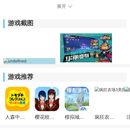
展开
游戏截图
《机甲先锋玩具》游戏特色：
1)通过强化装备来提高自己的战斗力，使机甲在战斗中更
加强大。
游戏推荐
2)机甲对决场景炫酷震撼，体验到热血激情的战斗效果。
3)每个时刻都有令人惊艳的亮点和精彩的表现，始终保持
高度的兴奋和期待。
4)冒险和挑战需要玩家具备一定的思维敏捷度，在游戏中
人森中文版
樱花校园模拟器1.048.00中文版
模拟城市我是巿长联机版
疯狂农场3美国派19
体验到思考与刺激的结合。