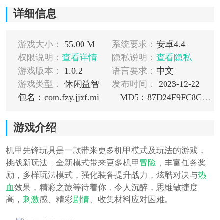
详细信息
游戏大小：
55.00 M
系统要求：
安卓4.4
权限说明：
查看详情
隐私说明：
查看隐私
游戏版本：
1.0.2
语言要求：
中文
游戏类型：
休闲益智
发布时间：
2023-12-22
包名：com.fzy.jjxf.mi
MD5：87D24F9FC8C049F529F0757C3774B762
游戏介绍
机甲先锋玩具是一款带来更多机甲模式及玩法的游戏，
挑战新玩法，全新模式带来更多机甲
冒险
，丰富任务奖
励，多样玩法模式，强化装备提升战力，炫酷对决与
热
血
效果，精彩之旅等待着你，令人沉醉，思维敏捷度
高，
刺激
感、精彩
剧情
、收集材料应对困难。