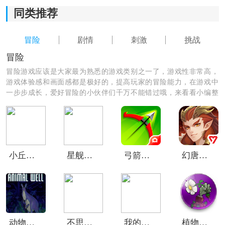
同类推荐
《机甲先锋玩具》游戏测评：
1.拥有精彩的剧情设定和收集材料的任务，在冒险过程中
冒险
剧情
刺激
挑战
愈发有代入感和乐趣。
冒险
2.通过完成任务，逐渐开启新的机甲，享受不同机甲带来
冒险游戏应该是大家最为熟悉的游戏类别之一了，游戏性非常高，
的刺激挑战和乐趣。
游戏体验感和画面感都是极好的，提高玩家的冒险能力，在游戏中
一步步成长，爱好冒险的小伙伴们千万不能错过哦，来看看小编整
理的冒险游戏，总有一款适合你哦！
小丘妖怪
星舰纪元手游
弓箭传说小米版
幻唐志洪荒现世
动物井移植版
不思议迷宫华为版
我的火车防御
植物大战僵尸乐pad版