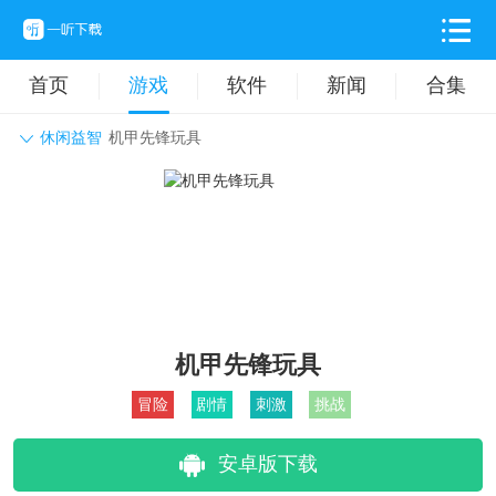
首页
游戏
软件
新闻
合集
休闲益智
机甲先锋玩具
角色扮演
动作格斗
休闲益智
枪战射击
战争策略
卡牌对战
音乐舞蹈
模拟塔防
体育竞技
挂机养成
机甲先锋玩具
冒险
剧情
刺激
挑战
安卓版下载