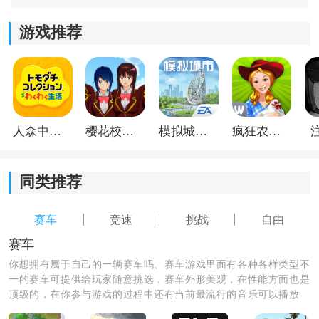
*呈现出了多种不同的游戏视角，可以让大家自由进行驾
游戏推荐
驶。
人森中文版
樱花校园模拟器1.048.00中文版
模拟城市我是巿长联机版
疯狂农场3美国派19
同类推荐
赛车
竞速
挑战
自由
《apex竞速联机版》游戏测评：
赛车
以第一人称的车内视角来这里进行游玩，欣赏到不同的
你想拥有属于自己的一辆赛车吗、赛车游戏里面有各种各样类型不
特色，每次开局的时候都可以给玩家呈现出不同的技
一的赛车可提供给玩家随意挑选，赛车外形美观，在性能方面也是
顶级的，在你参与游戏的过程中还有当前最流行的音乐可以播放
巧，让你在比赛的时候可以获得领先的位置，不同的汽
哦，绝对都是你喜欢的类型，快来体验吧。
车他们都拥有着独特的技能，可以帮助玩家发挥出自己