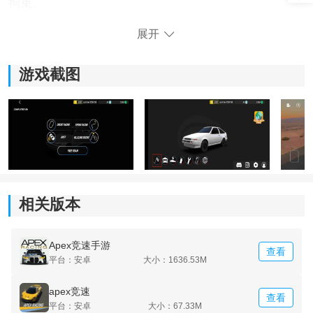
拘束。
展开
游戏截图
相关版本
《apex竞速联机版》游戏亮点：
*让每一个玩家都可以自由的进行驾驶，享受到更加精彩
的比赛。
Apex竞速手游
查看
平台：安卓
大小：1636.53M
*每一个场景刻画的都是非常细致的，拥有着流畅的操作
apex竞速
方法。
查看
平台：安卓
大小：67.33M