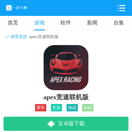
首页
游戏
软件
新闻
合集
体育竞技
apex竞速联机版
角色扮演
动作格斗
休闲益智
枪战射击
战争策略
卡牌对战
音乐舞蹈
模拟塔防
体育竞技
挂机养成
apex竞速联机版
赛车
竞速
挑战
自由
安卓版下载