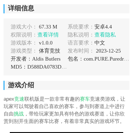
详细信息
游戏大小：
67.33 M
系统要求：
安卓4.4
权限说明：
查看详情
隐私说明：
查看隐私
游戏版本：
v1.0.0
语言要求：
中文
游戏类型：
体育竞技
发布时间：
2023-12-25
开发者：Aldis Butlers
包名：com.PURE.Puredrifting
MD5：D588DA0783DCACDEA69EC2E80CBDD911
游戏介绍
apex
竞速
联机版是一款非常有趣的
赛车
竞速类游戏，让
玩家可以驾驶着自己喜欢的赛车，参与到赛道上中进行
自由
挑战
，带给玩家更加具有特色的游戏赛道，让你欣
赏到别开生面的赛车比赛，有着非常真实的游戏环节。