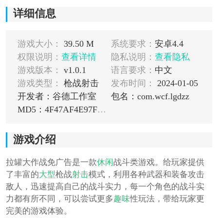
详细信息
游戏大小：
39.50 M
系统要求：
安卓4.4
权限说明：
查看详情
隐私说明：
查看隐私
游戏版本：
v1.0.1
语言要求：
中文
游戏类型：
枪战射击
发布时间：
2024-01-05
开发者：谷德工作室
包名：com.wcf.lgdzz
MD5：4F47AF4E97FE9822E9341C2837D6DB2B
游戏介绍
拉罐大作战免广告是一款
休闲
战斗类游戏。给玩家提供
了丰富的
大型
枪战
射击
模式，利用各种武器和装备攻击
敌人，迅速提高自己的战斗实力，每一个角色的战斗实
力都有所不同，可以尝试更多
趣味
性玩法，带给玩家更
完美的游戏体验。