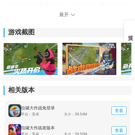
3.用第一人称视角参与游戏，代入感更强，可以带给我们
真实的挑战感受。
展开
游戏截图
相关版本
《拉罐大作战免广告》游戏亮点：
拉罐大作战免登录
查看
1.武器装备类型很齐全，选择自己喜欢的枪支完成战斗，
平台：安卓
大小：39.54M
快速消灭一切对手。
拉罐大作战老版本
查看
2.创建全新的角色融入到挑战中，几分钟就可以完成一
平台：安卓
大小：39.50M