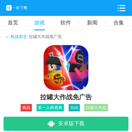
首页
游戏
软件
新闻
合集
枪战射击
拉罐大作战免广告
角色扮演
动作格斗
休闲益智
枪战射击
战争策略
卡牌对战
音乐舞蹈
模拟塔防
体育竞技
挂机养成
拉罐大作战免广告
挑战
第一人称视角
自由
拉罐大作战
安卓版下载