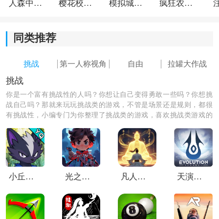
人森中文版
樱花校园模拟器1.048.00中文版
模拟城市我是巿长联机版
疯狂农场3美国派19
感，根据个人需求融入不同的战场，可以和其他的高手
进行比拼，让每一个玩家的实力都越来越强。
同类推荐
挑战
第一人称视角
自由
拉罐大作战
挑战
你是一个富有挑战性的人吗？你想让自己变得勇敢一些吗？你想挑
战自己吗？那就来玩玩挑战类的游戏，不管是场景还是规则，都很
有挑战性，小编专门为你整理了挑战类的游戏，喜欢挑战类游戏的
朋友们快来下载吧！
小丘妖怪
光之守望华为服
凡人修仙传人界篇内部版
天演进化手游