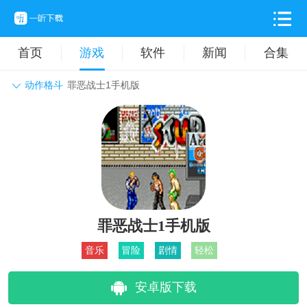
首页
游戏
软件
新闻
合集
动作格斗
罪恶战士1手机版
角色扮演
动作格斗
休闲益智
枪战射击
战争策略
卡牌对战
音乐舞蹈
模拟塔防
体育竞技
挂机养成
罪恶战士1手机版
音乐
冒险
剧情
轻松
安卓版下载