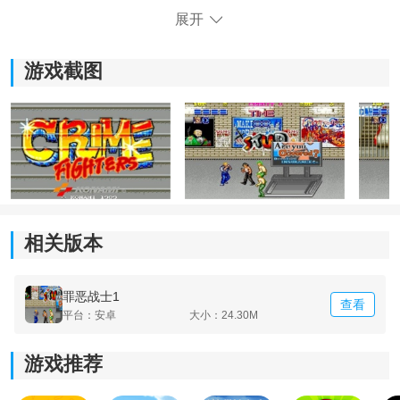
展开
游戏截图
相关版本
《罪恶战士1手机版》游戏亮点：
1：给玩家带来了节奏感，非常强烈的音乐可以拥有非常
罪恶战士1
查看
舒适的感受。
平台：安卓
大小：24.30M
2：跟随着音乐的节奏，能够有效地完成战斗触发角色的
游戏推荐
连招。