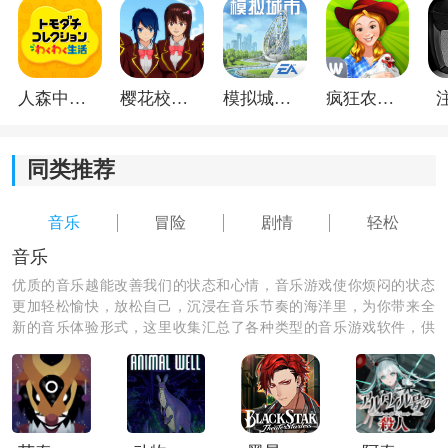
3：有很多精彩的剧情故事，可以把玩家快速带入在游戏
中，享受到非常独特的战斗氛围。
人森中文版
樱花校园模拟器1.048.00中文版
模拟城市我是巿长联机版
疯狂农场3美国派19
同类推荐
音乐
冒险
剧情
轻松
音乐
优质的音乐越能改善我们的状态和心情，音乐游戏使你烦闷的状态
更加轻松愉快，放松自己，沉浸在音乐节奏的海洋里，为你带来全
新的音乐体验形式，这里收集汇总了各种类型的音乐游戏软件，供
你选择，总有一款是你青睐的。
《罪恶战士1手机版》小编点评：
这款游戏采用了特别独特的像素画风进行打造，玩家可
以根据个人的喜好，在不同的战斗模式中随意地完成挑
选，找到适合自己的战斗方式，可以有效的击退大量的