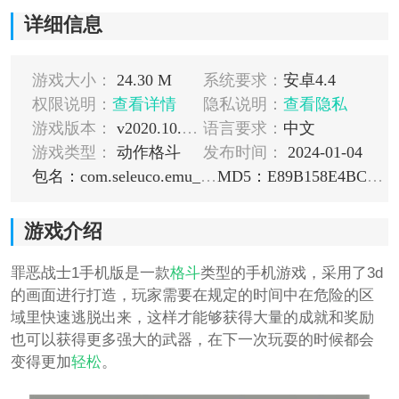
详细信息
游戏大小：
24.30 M
系统要求：
安卓4.4
权限说明：
查看详情
隐私说明：
查看隐私
游戏版本：
v2020.10.13.16
语言要求：
中文
游戏类型：
动作格斗
发布时间：
2024-01-04
包名：com.seleuco.emu_fba.crimfght
MD5：E89B158E4BCF988EBD09EB83F5378E87
游戏介绍
罪恶战士1手机版是一款
格斗
类型的手机游戏，采用了3d
的画面进行打造，玩家需要在规定的时间中在危险的区
域里快速逃脱出来，这样才能够获得大量的成就和奖励
也可以获得更多强大的武器，在下一次玩耍的时候都会
变得更加
轻松
。