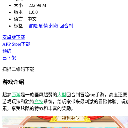
大小：
222.99 M
版本：
1.0.0
语言：
中文
标签：
冒险
剧情
刺激
回合制
安卓版下载
APP Store下载
预约
已下架
扫描二维码下载
游戏介绍
超梦
西游
是一款画风超赞的
大型
回合制冒险rpg手游，高度
游戏玩法和独特
竞技
系统，给玩家带来最刺激的冒险体验。玩
素，享受炫酷的特效和丰富的奖励。