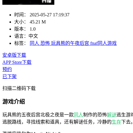
时间：
2025-05-27 17:19:37
大小：
45.21 M
版本：
1.0
语言：
中文
标签：
同人
恐怖
玩具熊的午夜后宫
fnaf同人游戏
安卓版下载
APP Store下载
预约
已下架
扫描二维码下载
游戏介绍
玩具熊的五夜后宫北极之夜是一款
同人
制作的恐怖
解谜
逃生游
逃脱路线，寻找线索和道具，还有解谜任务，冷静的
生存
下去