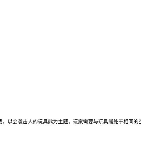
戏，以会袭击人的玩具熊为主题，玩家需要与玩具熊处于相同的
。