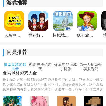
游戏推荐
Night Adventure安卓游戏亮点：
人森中文版
樱花校园模拟器1.048.00中文版
模拟城市我是巿长联机版
疯狂农场3美国派19
1.不定时举办各种限时活动，你需要根据活动主题为角色
进行换装，确保外形足够符合场合。
同类推荐
2.对话形式去展开整个剧情发展，让你不再需要阅读大篇
幅文章，非常轻松。
像素风格游戏
恋爱养成类游
像素游戏推荐
第一人称恋爱
大全
戏
手机版
模拟游戏
像素风格游戏大全
3.只需要滑动屏幕来进行服饰更换即可，新手玩家能快速
完成上手。
说到游戏大家一般都只见过普通风格类型的游戏，但是今天小编要
给大家介绍的游戏类型与一般的不同，那就是像素风格，这个游戏
风格特别的有趣，看起来的感觉让人眼前一亮，很多小伙伴试过之
后就爱上了这种风格的游戏，玩家可以在这种风格的游戏中挑战自
我，成就感会更高的哦。