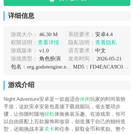
详细信息
游戏大小：
46.30 M
系统要求：
安卓4.4
权限说明：
查看详情
隐私说明：
查看隐私
游戏版本：
v1.0
语言要求：
中文
游戏类型：
角色扮演
发布时间：
2026-05-21
包名：org.godotengine.nightadventure
MD5：FD4EACA9C02BA2C9282C8DBEE1ED6580
游戏介绍
Night Adventure安卓是一款超适合
休闲
玩家的时尚装扮
手游，这款安卓安装包直接下载就能玩，省去繁琐步
骤，让你随时随地
轻松
体验换装乐趣。在游戏里，你可
以自由搭配上百款服饰和妆容，创造属于自己的独特造
型，还能挑战丰富
关卡
和任务，获取金币和奖励。整个