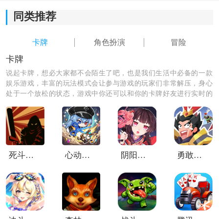
同类推荐
3.角色需要通过招募的方式才能获得，十分考验玩家在游
戏世界内的运气。
卡牌
角色扮演
冒险
卡牌
说起卡牌，想必大家都不会陌生了吧，也是我们生活中必备的一款
娱乐游戏，丰富的玩法模式会让参与游戏的玩家们非常解压，身心
处于一个放松的状态，游戏中你还可以和你的卡牌好友进行实时的
语音聊天，操作简单上手快，非常的一直好玩哦，快参与进来结交
好友吧。
死斗断章完整版
心动防线
阴阳师华为版
勇敢幻想
十二鬼月最强阵容：
【最强战队1】：石头五一郎、早门炭治郎、我的妻子善
一、平话的帮助和蝴蝶的宽容；