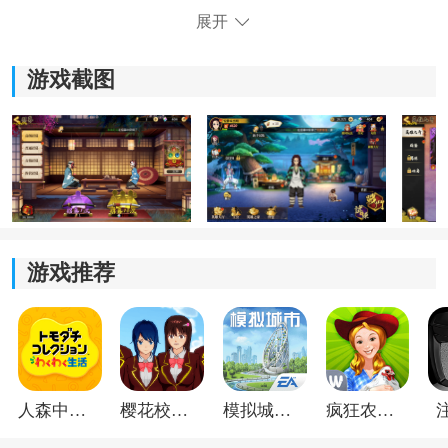
展开
《十二鬼月》游戏亮点：
游戏截图
1.每一位角色都有着独特的战斗模式，可以在战斗的过程
中随时转换形态。
2.玩家的角色在释放终极大招时，还会触发游戏的特效画
面。
3.收集到的所有材料碎片都是支持一键合成，能提高这些
碎片的稀有度。
游戏推荐
《十二鬼月》游戏玩法：
1.角色在达到一定等级之后，还需要使用背包内的进阶材
料来突破角色的限制。
人森中文版
樱花校园模拟器1.048.00中文版
模拟城市我是巿长联机版
疯狂农场3美国派19
2.每周都可以在游戏内参与不同类型的副本，通过刷本来
获取更多的奖励。