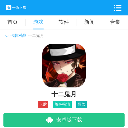
首页
游戏
软件
新闻
合集
卡牌对战
十二鬼月
角色扮演
动作格斗
休闲益智
枪战射击
战争策略
卡牌对战
音乐舞蹈
模拟塔防
体育竞技
挂机养成
十二鬼月
卡牌
角色扮演
冒险
安卓版下载