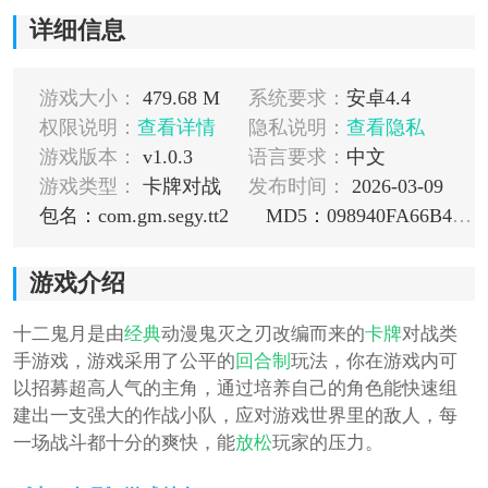
详细信息
游戏大小：
479.68 M
系统要求：
安卓4.4
权限说明：
查看详情
隐私说明：
查看隐私
游戏版本：
v1.0.3
语言要求：
中文
游戏类型：
卡牌对战
发布时间：
2026-03-09
包名：com.gm.segy.tt2
MD5：098940FA66B4AB108F0328AA3AAC7B02
游戏介绍
十二鬼月是由
经典
动漫鬼灭之刃改编而来的
卡牌
对战类
手游戏，游戏采用了公平的
回合制
玩法，你在游戏内可
以招募超高人气的主角，通过培养自己的角色能快速组
建出一支强大的作战小队，应对游戏世界里的敌人，每
一场战斗都十分的爽快，能
放松
玩家的压力。