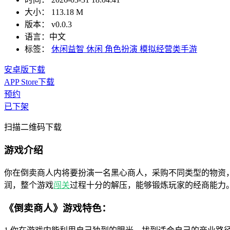
大小：
113.18 M
版本：
v0.0.3
语言：
中文
标签：
休闲益智
休闲
角色扮演
模拟经营类手游
安卓版下载
APP Store下载
预约
已下架
扫描二维码下载
游戏介绍
你在倒卖商人内将要扮演一名黑心商人，采购不同类型的物资
润，整个游戏
闯关
过程十分的解压，能够锻炼玩家的经商能力
《倒卖商人》游戏特色：