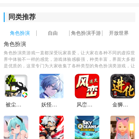
星斗大森林、武魂殿等标志性场景以开放世界形式呈
同类推荐
现，结合动态天气，极大增强了探索的代入感与乐趣。
2. 策略性团队作战
角色扮演
自由
角色扮演手游
开放世界
角色扮演
强调组队配合，不同武魂和门派的玩家可组合阵法，利
角色扮演类游戏一直都深受玩家喜爱，让大家在各种不同的虚拟世
用属性相克与同系加成，在副本和大型战役中发挥团队
界中体验不一样的感觉，游戏体验感极强，种类丰富，界面大多都
最大战力。
是优质的，这里专门为大家收集了各种类型的角色扮演类游戏，让
大家体验各种不同的生活乐趣。
3. 跨服竞技争夺霸权
提供了跨服战场、排位赛等丰富竞技玩法，让玩家能与
全服高手一较高下，体验问鼎巅峰的成就感。
被尘封的故事腾讯版
妖怪代理人日服
风峦专属迷失
金狮进化专属