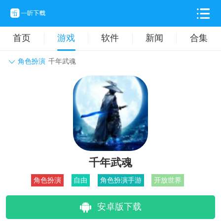
首页
游戏
软件
新闻
合集
角色扮演
千年武魂
角色扮演
动作格斗
休闲益智
枪战射击
战争策略
卡牌对战
音乐舞蹈
模拟塔防
体育竞技
挂机养成
千年武魂
角色扮演
自由
角色扮演手游
开放世界
安卓版下载