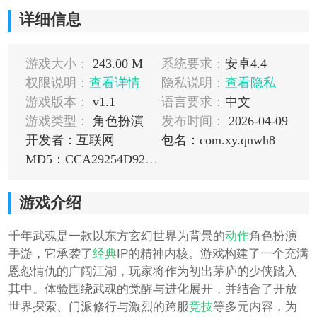
详细信息
游戏大小：
243.00 M
系统要求：
安卓4.4
权限说明：
查看详情
隐私说明：
查看隐私
游戏版本：
v1.1
语言要求：
中文
游戏类型：
角色扮演
发布时间：
2026-04-09
开发者：互联网
包名：com.xy.qnwh8
MD5：CCA29254D921256C340067914CEF400D
游戏介绍
千年武魂是一款以东方玄幻世界为背景的
动作
角色扮演
手游，它承袭了
经典
IP的精神内核。游戏构建了一个充满
恩怨情仇的广阔江湖，玩家将作为初出茅庐的少侠踏入
其中。体验围绕武魂的觉醒与进化展开，并结合了开放
世界探索、门派修行与激烈的跨服
竞技
等多元内容，为