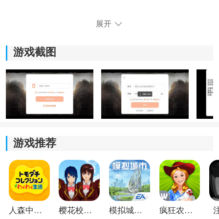
游戏世界并非静态，玩家在探索广袤地图时会遭遇各种
展开
随机事件，如江湖仇杀或秘境奇遇，门派间的竞争与合
作、玩家间的切磋与冲突，共同构成了一个鲜活且充满
游戏截图
互动的江湖社会。
游戏推荐
千年武魂游戏亮点
1. 经典场景沉浸还原
人森中文版
樱花校园模拟器1.048.00中文版
模拟城市我是巿长联机版
疯狂农场3美国派19