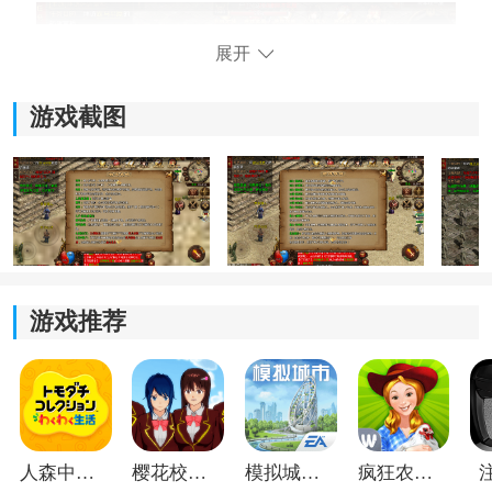
展开
游戏截图
宝宝1.80.4游戏亮点
1. 社交互动性强
游戏推荐
游戏鼓励玩家组队合作，共同挑战高难度副本和任务，
这不仅增强了游戏的趣味性，也促进了玩家之间的交流
与友谊。
2. 元宝作为核心货币，获取途径非常多元
人森中文版
樱花校园模拟器1.048.00中文版
模拟城市我是巿长联机版
疯狂农场3美国派19