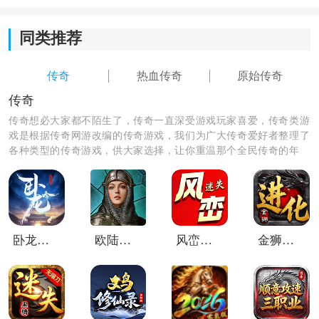
玩家可以通过装备回收、完成赏金任务、推进剧情，甚
同类推荐
至直接与其他玩家交易来获得，经济系统活跃且自由。
3. 装备打造充满惊喜
传奇
热血传奇
原始传奇
传奇
祖玛级别及以上的项链均有几率附带幸运+2属性，而使
传奇想必大家都不陌生了，传奇一直深受游戏玩家喜爱，传奇类游
用普通的祝福油也有机会将武器幸运值提升至+7，为追
戏是根据传奇网游改编的传奇游戏，我们为广大传奇爱好者整理了
求极品的玩家提供了持续的惊喜和动力。
各种类型的传奇游戏，供大家选择，让你重温那个全民传奇的年
代，喜欢的赶快来下载体验吧！
卧龙吟九游版
欧陆战争7国际版
风峦专属迷失
金狮进化专属