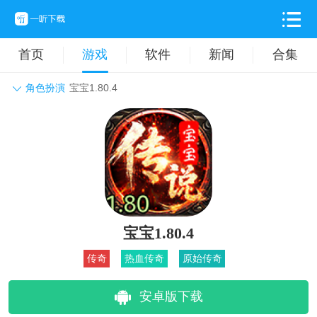
首页
游戏
软件
新闻
合集
角色扮演
宝宝1.80.4
角色扮演
动作格斗
休闲益智
枪战射击
战争策略
卡牌对战
音乐舞蹈
模拟塔防
体育竞技
挂机养成
宝宝1.80.4
传奇
热血传奇
原始传奇
安卓版下载