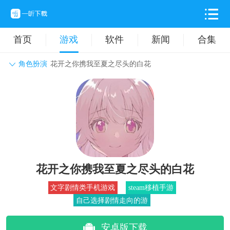
首页
游戏
软件
新闻
合集
角色扮演
花开之你携我至夏之尽头的白花
角色扮演
动作格斗
休闲益智
枪战射击
战争策略
卡牌对战
音乐舞蹈
模拟塔防
体育竞技
挂机养成
花开之你携我至夏之尽头的白花
文字剧情类手机游戏
steam移植手游
自己选择剧情走向的游
安卓版下载