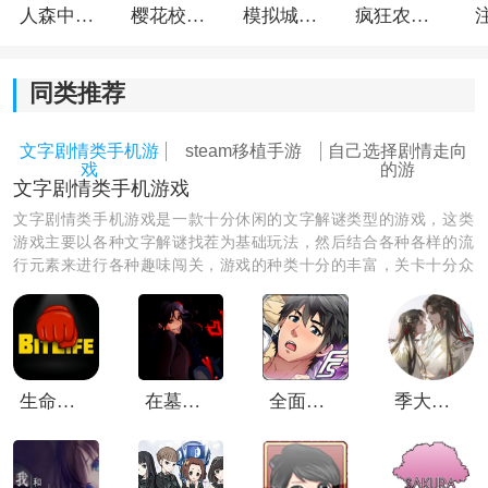
人森中文版
樱花校园模拟器1.048.00中文版
模拟城市我是巿长联机版
疯狂农场3美国派19
同类推荐
文字剧情类手机游
steam移植手游
自己选择剧情走向
戏
的游
花开之你携我至夏之尽头的白花怎么进行存档
文字剧情类手机游戏
1、当我们想暂停游戏时，我们可以点击屏幕下方的这个
文字剧情类手机游戏是一款十分休闲的文字解谜类型的游戏，这类
按键打开存档。
游戏主要以各种文字解谜找茬为基础玩法，然后结合各种各样的流
行元素来进行各种趣味闯关，游戏的种类十分的丰富，关卡十分众
多，感兴趣的朋友们赶快进来挑选下载吧！
生命模拟器汉化版
在墓园约会游戏
全面服务中文版
季大人这回真的寄了