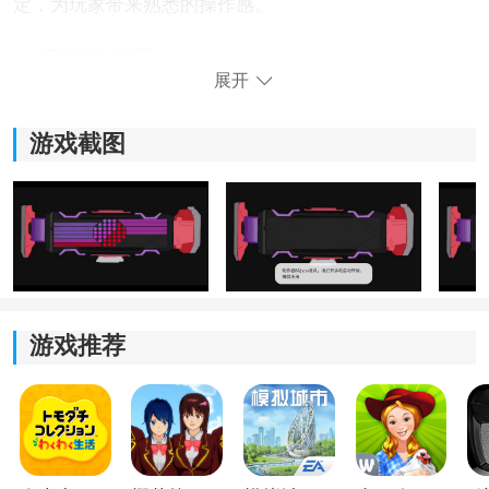
定，为玩家带来熟悉的操作感。
2、互动机制创新：
展开
引入了指纹触发机制，通过点击腰带区域模拟识别过
程，增强了操作的代入感与仪式感，让变身体验不再只
游戏截图
是观看，而是亲身参与。
3、内容组合多样：
设计了多种不同的专属卡牌，例如红色与黄色卡牌，每
种选择都会对应触发独特的变身动画与经典音效，鼓励
玩家尝试不同组合探索乐趣。
游戏推荐