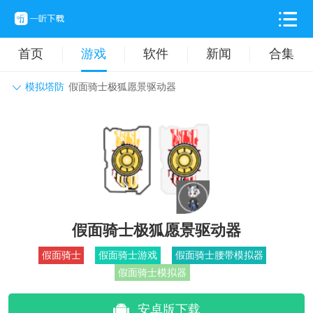
首页
游戏
软件
新闻
合集
模拟塔防
假面骑士极狐愿景驱动器
角色扮演
动作格斗
休闲益智
枪战射击
战争策略
卡牌对战
音乐舞蹈
模拟塔防
体育竞技
挂机养成
假面骑士极狐愿景驱动器
假面骑士
假面骑士游戏
假面骑士腰带模拟器
假面骑士模拟器
安卓版下载