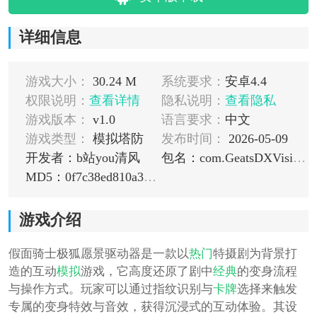
详细信息
游戏大小：
30.24 M
系统要求：
安卓4.4
权限说明：
查看详情
隐私说明：
查看隐私
游戏版本：
v1.0
语言要求：
中文
游戏类型：
模拟塔防
发布时间：
2026-05-09
开发者：b站you清风
包名：com.GeatsDXVisionDriver
MD5：0f7c38ed810a33d510441ccb968090eb
游戏介绍
假面骑士极狐愿景驱动器是一款以
热门
特摄剧为背景打
造的互动
模拟
游戏，它高度还原了剧中
经典
的变身流程
与操作方式。玩家可以通过指纹识别与
卡牌
选择来触发
专属的变身特效与音效，获得沉浸式的互动体验。其设