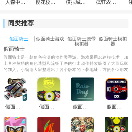
人森中文版
樱花校园模拟器1.048.00中文版
模拟城市我是巿长联机版
疯狂农场3美国派19
同类推荐
假面骑士
假面骑士游戏
假面骑士腰带
假面骑士模拟
假面骑士极狐愿景驱动器游戏亮点
模拟器
器
假面骑士
1. 沉浸式视听体验：游戏将炫酷的变身动画与剧中经典
音效，如洗头主题音乐，进行了紧密同步，极大地强化
假面骑士是一款角色扮演的动作类手游。游戏采用3d建模技术，加
上各种炫酷的角色造型和流畅干净的打击动作特效吸引了大量玩家
了演出的表现力与沉浸氛围。
的加入。小编给大家整理出了各个版本的下载地址，方便各位朋友
们下载体验不一样的战斗体验，一起来看看吧。
2. 轻松娱乐的定位：整体玩法偏向简单直观，没有复杂
的机制需要研究，玩家可以随时打开，通过几次点击即
可享受变身快感，节奏轻松解压。
假面骑士Faiz555豪华版模拟器
假面骑士零一腰带模拟器
假面骑士巫骑变身模拟器
假面骑士甲斗模拟器
3. 强烈的粉丝向吸引力：从流程到细节都高度契合特摄
文化的兴趣点，能够充分满足假面骑士爱好者对于亲手
操作驱动器、重现经典场面的期待与想象。