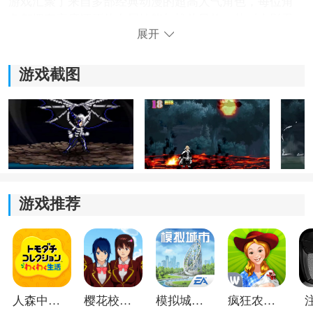
游戏汇聚了来自多部经典动漫的超高人气角色，每位角
色都拥有高度还原的专属技能与战斗风格，从《火影忍
展开
者》到《JOJO的奇妙冒险》，满足所有动漫格斗爱好者
的幻想。
游戏截图
2、深度连招与战斗系统：
并非简单的技能对轰，BVN全明星乱斗3.0拥有严谨的判
定与丰富的连招表。玩家需要研究每个角色的攻击节
奏、技能衔接与破绽，才能打出赏心悦目的华丽连击，
体验高手过招的紧张刺激。
游戏推荐
3、多元对战模式：
除了经典的1v1对决，游戏还提供了团队战、竞技场挑
战、练习模式等多种玩法。无论是想单人磨练技术，还
是与好友组队开黑，都能找到对应的游戏模式，保证持
久的游戏新鲜感。
人森中文版
樱花校园模拟器1.048.00中文版
模拟城市我是巿长联机版
疯狂农场3美国派19