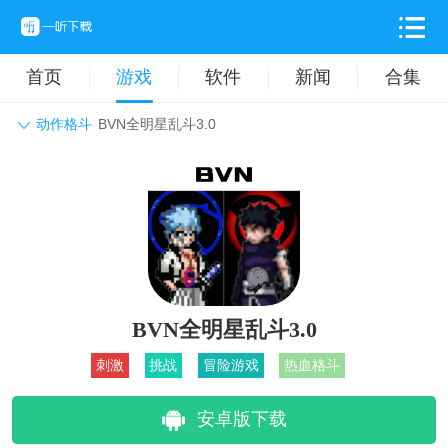
首页
游戏
软件
新闻
合集
动作格斗
BVN全明星乱斗3.0
角色扮演
动作格斗
休闲益智
枪战射击
战争策略
卡牌对战
音乐舞蹈
模拟塔防
体育竞技
挂机养成
BVN全明星乱斗3.0
刺激
挑战
冒险游戏
热血格斗
安卓版下载