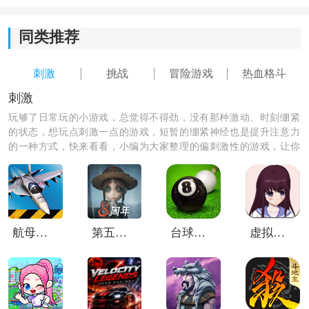
同类推荐
刺激
挑战
冒险游戏
热血格斗
刺激
玩够了日常玩的小游戏，总觉得不得劲，没有那种激动、时刻绷紧
的状态，想玩点刺激一点的游戏，短暂的绷紧神经也是提升注意力
的一种方式，快来看看，小编为大家整理的偏刺激性的游戏，让你
体验一把刺激的游戏玩法，快来下载吧！
新手进阶指南
1、模式选择与角色熟悉：初入游戏，建议先从练习模式
开始，熟悉基础移动、攻击和防御操作。随后选择1-2个
航母降落hd安卓版
第五人格vivo渠道服
台球世界华为版
虚拟女友AIKA中文版
心仪的角色，深入了解其普通攻击范围和技能特性，为
实战打下基础。