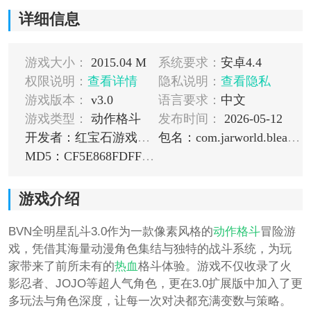
详细信息
游戏大小：
2015.04 M
系统要求：
安卓4.4
权限说明：
查看详情
隐私说明：
查看隐私
游戏版本：
v3.0
语言要求：
中文
游戏类型：
动作格斗
发布时间：
2026-05-12
开发者：红宝石游戏工作室
包名：com.jarworld.bleach.bvi
MD5：CF5E868FDFF8A4E66DB229EFE0EF6435
游戏介绍
BVN全明星乱斗3.0作为一款像素风格的
动作
格斗
冒险游
戏，凭借其海量动漫角色集结与独特的战斗系统，为玩
家带来了前所未有的
热血
格斗体验。游戏不仅收录了火
影忍者、JOJO等超人气角色，更在3.0扩展版中加入了更
多玩法与角色深度，让每一次对决都充满变数与策略。