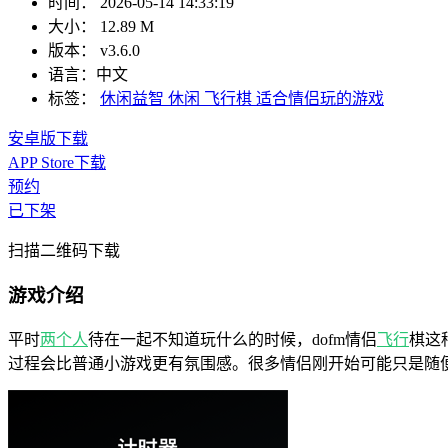
时间：
2026-05-14 14:33:19
大小：
12.89 M
版本：
v3.6.0
语言：
中文
标签：
休闲益智
休闲
飞行棋
适合情侣玩的游戏
安卓版下载
APP Store下载
预约
已下架
扫描二维码下载
游戏介绍
平时
两个人
待在一起不知道玩什么的时候，dofm情侣
飞行
棋这
过程会比普通小游戏更有氛围感。很多情侣刚开始可能只是随