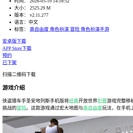
时间：
2026-05-19 14:18:52
大小：
2525.29 M
版本：
v2.11.277
语言：
中文
标签：
高自由度
角色扮演
冒险
角色扮演手游
安卓版下载
APP Store下载
预约
已下架
扫描二维码下载
游戏介绍
侠盗猎车手圣安地列斯手机版将
经典
开放世界
犯罪
游戏完整移
挑战的
冒险
。这款游戏通过宏大地图与
高自由度
玩法，在手机