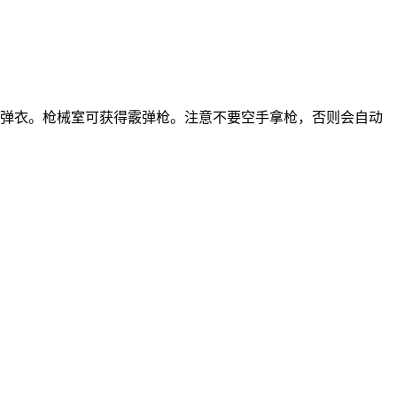
防弹衣。枪械室可获得霰弹枪。注意不要空手拿枪，否则会自动