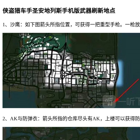
侠盗猎车手圣安地列斯手机版武器刷新地点
1、沙鹰：如下图箭头所指位置，可获得一把重型手枪。一枪
2、AK与防弹衣：箭头所指的仓库尽头有AK，上楼可以获得