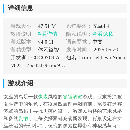
详细信息
游戏大小：
47.51 M
系统要求：
安卓4.4
权限说明：
查看详情
隐私说明：
查看隐私
游戏版本：
v4.0.11
语言要求：
中文
游戏类型：
休闲益智
发布时间：
2026-05-20
开发者：COCOSOLA
包名：com.Beltheva.Noma
MD5：7bcd5d79c56d9143ccdf90cb343f752d
游戏介绍
女巫的岛是一款
像素
风格的
冒险
解谜
游戏。玩家扮演被
女巫选中的角色，在凌晨四点钟声敲响前，需要在迷雾
笼罩的岛屿上寻找失落的罐子。游戏以独特的艺术风格
和多线
剧情
，让每次探索都充满新发现。背景设定在女
巫统治的奇幻小岛，夜晚的像素世界带有神秘感与诗