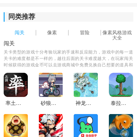
同类推荐
闯关
像素
冒险
像素风格游戏
大全
闯关
关卡类型的游戏十分考验玩家的手速和反应能力，游戏中的每一道
游戏特色：
关卡的难度都是不一样的，越往后面的关卡难度越大，在玩家闯关
时候获得的游戏金币可以去游戏商城中免费兑换自己想要的道具和
1、氛围营造：
皮肤，如果你有足够的金币还可以免费解锁后面的关卡哦，你的游
戏好友已经参与游戏中玩的不亦乐乎了，快来和他偶遇吧。
梦幻夜景的像素美术，加上逐步递进的悬疑氛围，每次
探索都充满紧张感。
率土之滨vivo客户端
砂狼白子的骑行
神龙吞噬传说
泰拉瑞亚灾厄
2、叙事结构：
七种结局设计提升了可重玩性，每个决定都影响故事走
向。