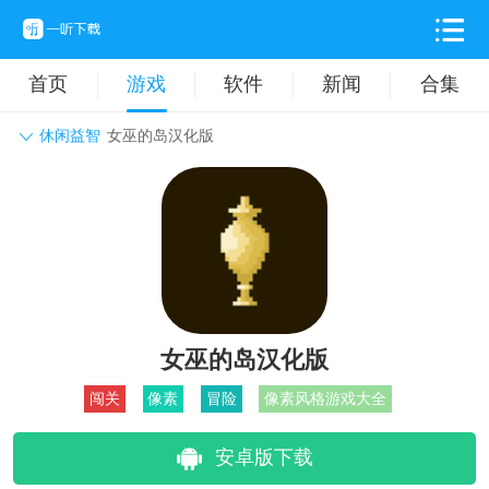
首页
游戏
软件
新闻
合集
休闲益智
女巫的岛汉化版
角色扮演
动作格斗
休闲益智
枪战射击
战争策略
卡牌对战
音乐舞蹈
模拟塔防
体育竞技
挂机养成
女巫的岛汉化版
闯关
像素
冒险
像素风格游戏大全
安卓版下载