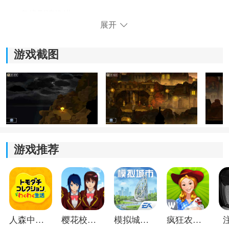
2、多线剧情推进：
展开
在城镇、悬崖、钟楼等区域自由探索，每个关键选择都
可能改变故事分支。
游戏截图
3、视角切换解谜：
可以切换到其他岛民视角，观察他们的行动轨迹，找到
被忽略的重要信息。
4、线索收集与整合：
游戏推荐
背包系统简洁实用，用于存放钥匙、面具等物品，玩家
需要合理联想，将线索串联解开谜题。
人森中文版
樱花校园模拟器1.048.00中文版
模拟城市我是巿长联机版
疯狂农场3美国派19