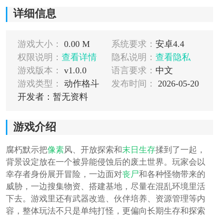
详细信息
游戏大小：
0.00 M
系统要求：
安卓4.4
权限说明：
查看详情
隐私说明：
查看隐私
游戏版本：
v1.0.0
语言要求：
中文
游戏类型：
动作格斗
发布时间：
2026-05-20
开发者：暂无资料
游戏介绍
腐朽默示把
像素
风、开放探索和
末日
生存
揉到了一起，
背景设定放在一个被异能侵蚀后的废土世界。玩家会以
幸存者身份展开冒险，一边面对
丧尸
和各种怪物带来的
威胁，一边搜集物资、搭建基地，尽量在混乱环境里活
下去。游戏里还有武器改造、伙伴培养、资源管理等内
容，整体玩法不只是单纯打怪，更偏向长期生存和探索