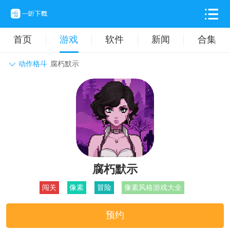
首页
游戏
软件
新闻
合集
动作格斗
腐朽默示
角色扮演
动作格斗
休闲益智
枪战射击
战争策略
卡牌对战
音乐舞蹈
模拟塔防
体育竞技
挂机养成
腐朽默示
闯关
像素
冒险
像素风格游戏大全
预约