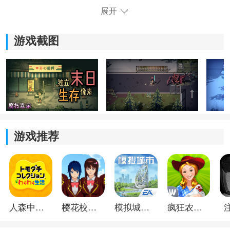
展开
1、像素风末日氛围：
游戏采用像素画风，不过场景并不单调。废弃建筑、荒
游戏截图
凉街区和各种隐藏角落都做了不少细节，探索时会有种
在末日废墟里慢慢摸索的感觉。
2、异能与怪物对抗：
玩家扮演的是拥有异能的幸存者，除了常见丧尸，还会
碰到不同类型的怪物。战斗不只是拼数值，技能使用时
游戏推荐
机也挺重要。
3、生存建设玩法：
基地相当于后方据点，平时可以种植作物、养殖资源，
也得合理安排物资使用。后期想稳定发展，资源管理这
人森中文版
樱花校园模拟器1.048.00中文版
模拟城市我是巿长联机版
疯狂农场3美国派19
部分不能忽视。