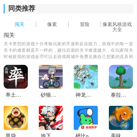
同类推荐
闯关
像素
冒险
像素风格游戏
大全
闯关
关卡类型的游戏十分考验玩家的手速和反应能力，游戏中的每一道
关卡的难度都是不一样的，越往后面的关卡难度越大，在玩家闯关
时候获得的游戏金币可以去游戏商城中免费兑换自己想要的道具和
皮肤，如果你有足够的金币还可以免费解锁后面的关卡哦，你的游
戏好友已经参与游戏中玩的不亦乐乎了，快来和他偶遇吧。
游戏攻略：
一、武器改造
率土之滨vivo客户端
砂狼白子的骑行
神龙吞噬传说
泰拉瑞亚灾厄
游戏支持对不同武器进行改装，玩家可以自由搭配各种
组件，进一步强化攻击效果。想要提升整体战斗效率，
为队伍配置强力改造武器是比较重要的一环。
胃袋之王
地下城与冒险家
砰比poinpy
美味深蓝正版