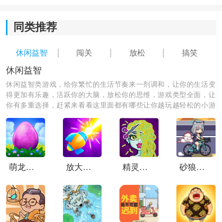
同类推荐
休闲益智
闯关
放松
搞笑
Garten of Banban怎么玩？游戏通关攻略：
休闲益智
1、打开Garten of Banban手机版后，点击【新游戏】即
可正式进入游戏内容。
休闲益智类游戏，给你繁忙的生活节奏来一剂调和，让你的生活变
得更加有乐趣，活跃你的大脑，放松你的思维，游戏类型全面，让
你有多重选择，赶紧来看看这里面都有哪些让你越玩越轻松的小游
戏，一起游玩吧！
萌龙进化论中文版
放大缩小枪
精灵高中美容院
砂狼白子的骑行
2、首次进入时会播放一段剧情动画，如果不想观看，可
以直接点击跳过。