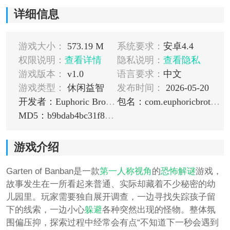
详细信息
游戏大小：
573.19 M
系统要求：
安卓4.4
权限说明：
查看详情
隐私说明：
查看隐私
游戏版本：
v1.0
语言要求：
中文
游戏类型：
休闲益智
发布时间：
2026-05-20
开发者：Euphoric Brothers Games
包名：com.euphoricbrothersgames.gartenofbanbanVII
MD5：b9bdab4bc31f81ac63860682e9b4ff53
游戏介绍
Garten of Banban是一款
第一人称视角
的
恐怖
解谜
游戏，
故事发生在一所看起来普通、实际却藏着不少秘密的幼
儿园里。玩家需要独自展开调查，一边寻找失踪孩子留
下的线索，一边小心
躲避
各种突然出现的怪物。整体氛
围偏压抑，探索过程中经常会有点“不知道下一秒会遇到