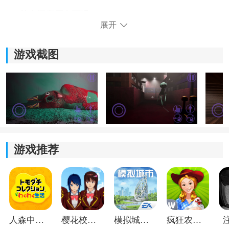
2、单人探索压力更强：
展开
开局后玩家基本处于独自行动状态，没有同伴帮助，很
多时候只能靠自己找路、解谜和应对危险，玩起来代入
游戏截图
感会更明显。
3、怪物类型不止一种：
游戏里的怪物分布在不同区域，有些会突然追击，有些
则会在特定场景制造压力。每往后推进一点，都会碰到
新的麻烦。
游戏推荐
人森中文版
樱花校园模拟器1.048.00中文版
模拟城市我是巿长联机版
疯狂农场3美国派19