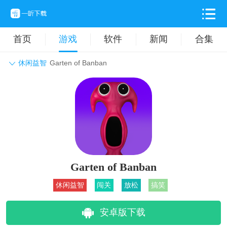
首页
游戏
软件
新闻
合集
休闲益智
Garten of Banban
角色扮演
动作格斗
休闲益智
枪战射击
战争策略
卡牌对战
音乐舞蹈
模拟塔防
体育竞技
挂机养成
Garten of Banban
休闲益智
闯关
放松
搞笑
安卓版下载