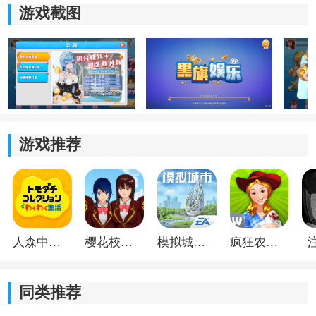
游戏截图
牌组配置
游戏采用两副完整扑克牌进行对局，总牌数为108张，其
中包含大小王。
参与人数
游戏推荐
游戏支持4人到8人同时参与，不同人数会影响发牌数量
以及底牌规则，玩家进入房间后系统会自动安排座位顺
序。
发牌方式
人森中文版
樱花校园模拟器1.048.00中文版
模拟城市我是巿长联机版
疯狂农场3美国派19
游戏开始后系统会按照逆时针顺序依次发牌，不同人数
对应的手牌数量也会有所变化：
同类推荐
4人模式下，每位玩家获得25张手牌，额外保留8张底