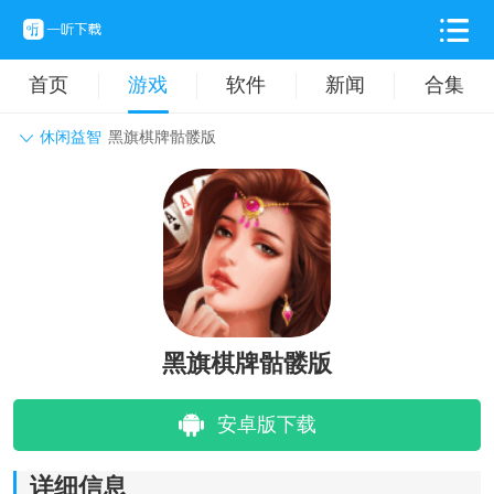
首页
游戏
软件
新闻
合集
休闲益智
黑旗棋牌骷髅版
角色扮演
动作格斗
休闲益智
枪战射击
战争策略
卡牌对战
音乐舞蹈
模拟塔防
体育竞技
挂机养成
黑旗棋牌骷髅版
安卓版下载
详细信息