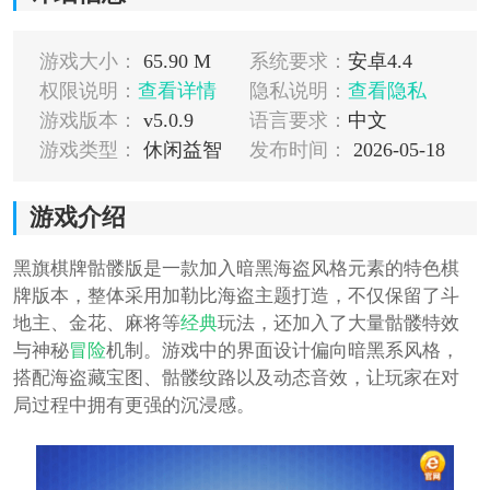
游戏大小：
65.90 M
系统要求：
安卓4.4
权限说明：
查看详情
隐私说明：
查看隐私
游戏版本：
v5.0.9
语言要求：
中文
游戏类型：
休闲益智
发布时间：
2026-05-18
游戏介绍
黑旗棋牌骷髅版是一款加入暗黑海盗风格元素的特色棋
牌版本，整体采用加勒比海盗主题打造，不仅保留了斗
地主、金花、麻将等
经典
玩法，还加入了大量骷髅特效
与神秘
冒险
机制。游戏中的界面设计偏向暗黑系风格，
搭配海盗藏宝图、骷髅纹路以及动态音效，让玩家在对
局过程中拥有更强的沉浸感。