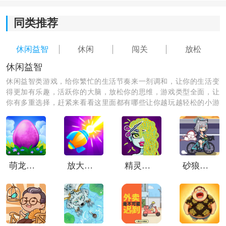
体感切水果游戏亮点：
同类推荐
1、动作体验更真实：
休闲益智
休闲
闯关
放松
切水果不再只是滑屏操作，而是真正需要动起来，挥手
切开的瞬间反馈感会更强。
休闲益智
休闲益智类游戏，给你繁忙的生活节奏来一剂调和，让你的生活变
2、适合边玩边运动：
得更加有乐趣，活跃你的大脑，放松你的思维，游戏类型全面，让
你有多重选择，赶紧来看看这里面都有哪些让你越玩越轻松的小游
戏，一起游玩吧！
玩的时候需要不断抬手、移动身体，不知不觉中就能活
动四肢，对久坐用户比较友好。
3、支持排行榜挑战：
萌龙进化论中文版
放大缩小枪
精灵高中美容院
砂狼白子的骑行
可以和其他玩家比拼得分，看看谁的反应更快、切水果
效率更高，提升重复游玩的乐趣。
4、玩法简单容易上手：