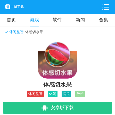
首页
游戏
软件
新闻
合集
休闲益智
体感切水果
角色扮演
动作格斗
休闲益智
枪战射击
战争策略
卡牌对战
音乐舞蹈
模拟塔防
体育竞技
挂机养成
体感切水果
休闲益智
休闲
闯关
放松
安卓版下载