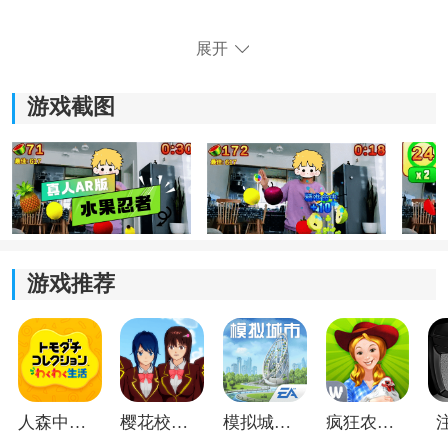
提供限时模式、休闲模式等不同玩法，既能轻松娱乐，
展开
也可以挑战高分，适合不同年龄段玩家体验。
游戏截图
3、趣味规则设计：
除了切水果拿分，过程中还会随机出现炸弹，需要及时
躲避
，不然容易扣分或直接结束游戏，让过程更有挑战
感。
游戏推荐
人森中文版
樱花校园模拟器1.048.00中文版
模拟城市我是巿长联机版
疯狂农场3美国派19