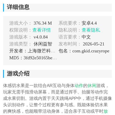
详细信息
游戏大小：
376.34 M
系统要求：
安卓4.4
权限说明：
查看详情
隐私说明：
查看隐私
游戏版本：
v4.0.84
语言要求：
中文
游戏类型：
休闲益智
发布时间：
2026-05-21
开发者：上海微芒科技有限公司
包名：com.gkid.crazyrope
MD5：3fd92e50165be526c295536772b10d40
游戏介绍
体感切水果是一款结合AR互动与身体
动作
的
休闲
游戏，
玩家无需手指滑动屏幕，而是通过挥手、抬腿等动作完
成水果切割。游戏内置于天天跳绳APP中，通过手机摄像
头识别动作，让整个过程更有参与感。既能体验切水果
的爽快感，也能顺带活动身体，适合亲子互动或平时
放