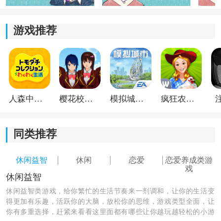
展也会跟着变化，有时候一句话就可能影响后续剧情。
游戏推荐
2、多线剧情探索：
随着章节推进，可以逐步解锁隐藏故事和角色过往，不
同路线看到的内容也会有区别。
3、限时活动玩法：
人森中文版
樱花校园模拟器1.048.00中文版
模拟城市我是巿长联机版
疯狂农场3美国派19
游戏会不定期开启主题活动，完成任务后能获得服装、
相册等奖励，也让内容不会太单一。
同类推荐
4、剧情分享功能：
休闲益智
休闲
恋爱
恋爱养成类游
戏
休闲益智
部分关键剧情和结局支持生成分享内容，方便和朋友讨
论“如果当时选另一个答案会怎么样”。
休闲益智类游戏，给你繁忙的生活节奏来一剂调和，让你的生活变
得更加有乐趣，活跃你的大脑，放松你的思维，游戏类型全面，让
你有多重选择，赶紧来看看这里面都有哪些让你越玩越轻松的小游