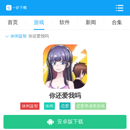
首页
游戏
软件
新闻
合集
休闲益智
你还爱我吗
角色扮演
动作格斗
休闲益智
枪战射击
战争策略
卡牌对战
音乐舞蹈
模拟塔防
体育竞技
挂机养成
你还爱我吗
休闲益智
休闲
恋爱
恋爱养成类游戏
安卓版下载