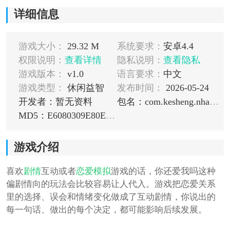
详细信息
游戏大小：
29.32 M
系统要求：
安卓4.4
权限说明：
查看详情
隐私说明：
查看隐私
游戏版本：
v1.0
语言要求：
中文
游戏类型：
休闲益智
发布时间：
2026-05-24
开发者：暂无资料
包名：com.kesheng.nhawm.m4399
MD5：E6080309E80E2DDB5A82247ECF97CEC9
游戏介绍
喜欢
剧情
互动或者
恋爱
模拟
游戏的话，你还爱我吗这种
偏剧情向的玩法会比较容易让人代入。游戏把恋爱关系
里的选择、误会和情绪变化做成了互动剧情，你说出的
每一句话、做出的每个决定，都可能影响后续发展。