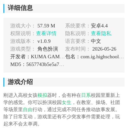
详细信息
游戏大小：
57.59 M
系统要求：
安卓4.4
权限说明：
查看详情
隐私说明：
查看隐私
游戏版本：
v1.0.9
语言要求：
中文
游戏类型：
角色扮演
发布时间：
2026-05-26
开发者：KUMA GAMES
包名：com.ig.highschool.girl.simulation
MD5：5657743b5e5a73ad51fd90c8339a32f5
游戏介绍
刚进入高校女孩
模拟
器时，会有种在
日系
校园里重新上
学的感觉。你可以扮演校园
女生
，在教室、操场、社团
等场景里
自由
行动，通过完成不同任务推动故事发展。
除了日常互动，游戏里还有不少突发事件需要处理，玩
起来不会太单调。