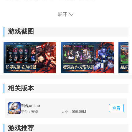
2、自由冒险：
展开
1. 开放地图设计让玩家能够自由探索不同区域，还能触
游戏截图
发隐藏任务与特殊内容。
2. 副本玩法种类不少，包括单人、副本挑战、英雄模式
以及深渊玩法，是获取装备、经验和资源的重要途径。
3. 操作模式自由度较高，不同玩家都能找到适合自己的
战斗节奏。
相关版本
3、深度社交：
剑魂online
1. 游戏内提供实时PK、组队副本等互动玩法。
查看
平台：安卓
大小：556.09M
2. 结婚系统与情侣副本进一步增加玩家之间的互动体
游戏推荐
验。