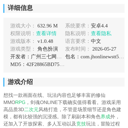
详细信息
游戏大小：
632.96 M
系统要求：
安卓4.4
权限说明：
查看详情
隐私说明：
查看隐私
游戏版本：
v1.0.48
语言要求：
中文
游戏类型：
角色扮演
发布时间：
2026-05-27
开发者：广州三七网络科技有限公司
包名：com.jhonlinewstt581.ggws
MD5：42F28865BD759A124E6AF88C44675D68
游戏介绍
想找一款画面在线、玩法内容也足够丰富的修仙
MMO
RPG
，剑魂ONLINE下载确实值得看看。游戏采用
高品质3D
二次元
风格打造，不管是场景细节还是角色建
模，都有比较强的沉浸感。除了刷副本和角色
养成
外，
还加入了开放探索、多人互动以及
竞技
玩法，冒险过程