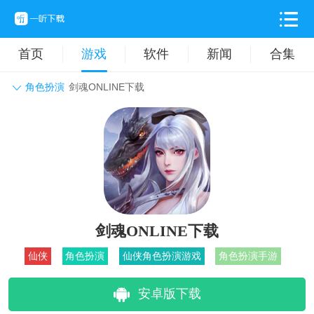
首页
游戏
软件
新闻
合集
角色扮演
剑魂ONLINE下载
角色扮演
动作格斗
休闲益智
枪战射击
战争策略
卡牌对战
音乐舞蹈
模拟塔防
体育竞技
挂机养成
剑魂ONLINE下载
仙侠
角色扮演
仙侠角色扮演游戏
角色扮演手游
安卓版下载