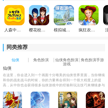
3. 帮派团战等多人活动更强调团队协作，也让后期玩法
更加热闹。
人森中文版
樱花校园模拟器1.048.00中文版
模拟城市我是巿长联机版
疯狂农场3美国派19
同类推荐
仙侠
角色扮演
仙侠角色扮演
角色扮演手游
游戏
仙侠
在这里，你会进入到一个画面十分唯美的仙侠世界里面，当你继续
和你的战友战斗的时候，你的力量将会得到一个很大程度上的提
高，从中你也会获得很多仙侠游戏中的经验和玩法技巧来继续参与
剑魂online手游新手攻略：
游戏中对战，游戏操作起来非常的简单易会，适合很多的新手玩家
1、打开游戏后，即可开启属于自己的仙侠冒险之旅。
哦。