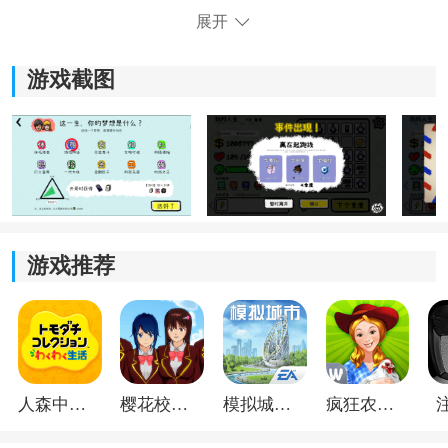
游戏把整段人生拆分成多个关键阶段，从童年到成年，
展开
再到后续发展，每个阶段都会遇到新的选择与随机事
件。
游戏截图
不同决定也会慢慢影响后续剧情。
2、卡牌合成与因果链：
不同卡牌之间可以产生联动效果。
例如创业、学习、投资等内容，组合后可能迎来成功，
游戏推荐
也可能触发意外事件，结果变化比较大。
3、动态人格成长：
玩家的选择会慢慢积累不同人格倾向。
人森中文版
樱花校园模拟器1.048.00中文版
模拟城市我是巿长联机版
疯狂农场3美国派19
这些属性不仅会影响剧情，还可能解锁特殊事件和隐藏
对话。