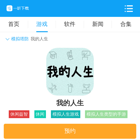
首页
游戏
软件
新闻
合集
模拟塔防
我的人生
角色扮演
动作格斗
休闲益智
枪战射击
战争策略
卡牌对战
音乐舞蹈
模拟塔防
体育竞技
挂机养成
我的人生
休闲益智
休闲
模拟人生游戏
模拟人生类型的手游
预约