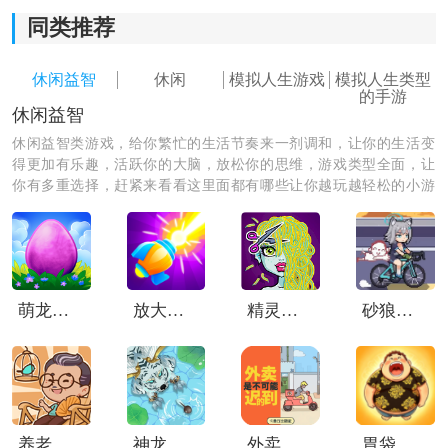
同类推荐
休闲益智
休闲
模拟人生游戏
模拟人生类型
的手游
休闲益智
休闲益智类游戏，给你繁忙的生活节奏来一剂调和，让你的生活变
得更加有乐趣，活跃你的大脑，放松你的思维，游戏类型全面，让
你有多重选择，赶紧来看看这里面都有哪些让你越玩越轻松的小游
戏，一起游玩吧！
我的人生游戏特色：
萌龙进化论中文版
放大缩小枪
精灵高中美容院
砂狼白子的骑行
1、非固定剧情发展：
游戏没有唯一正确路线，每次重新开始都可能触发新的
剧情内容，很多意外发展反而会让过程更有意思。
2、随机事件变化丰富：
养老院模拟器手机版
神龙吞噬传说
外卖是不可能的迟到的
胃袋之王