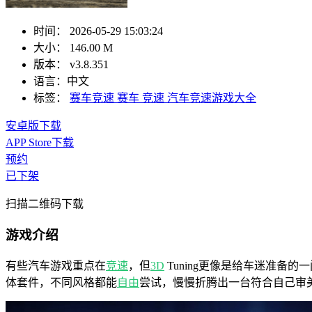
时间：
2026-05-29 15:03:24
大小：
146.00 M
版本：
v3.8.351
语言：
中文
标签：
赛车竞速
赛车
竞速
汽车竞速游戏大全
安卓版下载
APP Store下载
预约
已下架
扫描二维码下载
游戏介绍
有些汽车游戏重点在
竞速
，但
3D
Tuning更像是给车迷准备的一
体套件，不同风格都能
自由
尝试，慢慢折腾出一台符合自己审