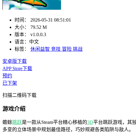
时间：
2026-05-31 08:51:01
大小：
79.52 M
版本：
v1.0.0.3
语言：
中文
标签：
休闲益智
竞技
冒险
挑战
安卓版下载
APP Store下载
预约
已下架
扫描二维码下载
游戏介绍
蟾蜍
跳跃
是一款从Steam平台精心移植的
3D
平台跳跃游戏，其
多变的立体场景中规划最佳路径，巧妙规避各类陷阱与敌人。