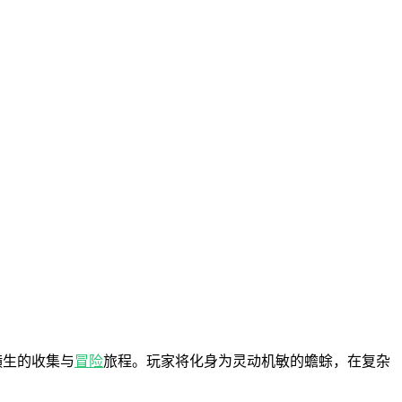
横生的收集与
冒险
旅程。玩家将化身为灵动机敏的蟾蜍，在复杂