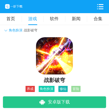
首页
游戏
软件
新闻
合集
角色扮演
战影破穹
角色扮演
动作格斗
休闲益智
枪战射击
战争策略
卡牌对战
音乐舞蹈
模拟塔防
体育竞技
挂机养成
战影破穹
养成
角色扮演
修仙
冒险
安卓版下载