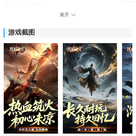
第七个：CQ999
展开
战影破穹游戏新手攻略
1、首先要说的是战影破穹跟它游戏宣传的一样，所有的
游戏截图
东西打出来只是时间的问题，打不出来的也能合成做出
来。
当然神豪土豪可能只需要1个月或者几天做出来，你可能
需要几十天或者几百天。所以玩这个游戏花钱和不花钱
的体验在于，大佬的装备能很快成型，然后大佬觉得没
意思了退游。而你的装备成型很慢，被大佬蹂躏的退游
或者坚持几百天成为零冲大佬。
2、游戏的几个重要的任务。
第一个是拿玉石和阵法门票。