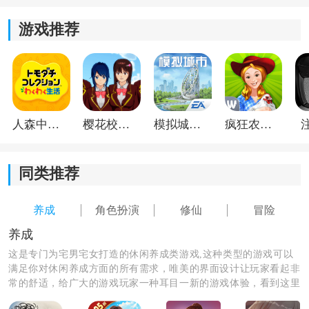
游戏推荐
人森中文版
樱花校园模拟器1.048.00中文版
模拟城市我是巿长联机版
疯狂农场3美国派19
同类推荐
第二个就是游戏中升级防御，血量，玉，阵法的任务。
养成
角色扮演
修仙
冒险
养成
这是专门为宅男宅女打造的休闲养成类游戏,这种类型的游戏可以
满足你对休闲养成方面的所有需求，唯美的界面设计让玩家看起非
常的舒适，给广大的游戏玩家一种耳目一新的游戏体验，看到这里
有没有心动了呢，那就快来体验吧。