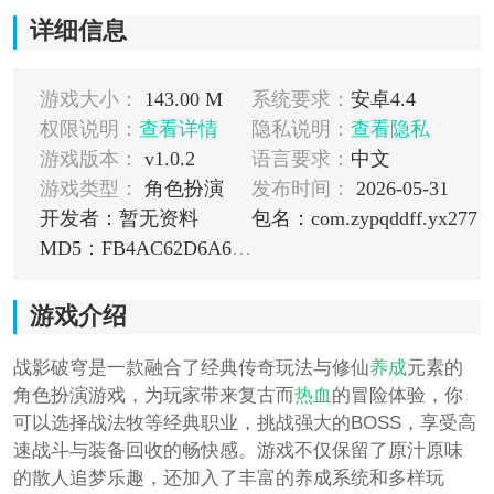
详细信息
游戏大小：
143.00 M
系统要求：
安卓4.4
权限说明：
查看详情
隐私说明：
查看隐私
游戏版本：
v1.0.2
语言要求：
中文
游戏类型：
角色扮演
发布时间：
2026-05-31
开发者：暂无资料
包名：com.zypqddff.yx277
MD5：FB4AC62D6A61E7917BC72F642EEE3176
游戏介绍
战影破穹是一款融合了经典传奇玩法与修仙
养成
元素的
角色扮演游戏，为玩家带来复古而
热血
的冒险体验，你
可以选择战法牧等经典职业，挑战强大的BOSS，享受高
速战斗与装备回收的畅快感。游戏不仅保留了原汁原味
的散人追梦乐趣，还加入了丰富的养成系统和多样玩