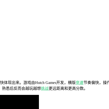
体现出来。游戏由Hutch Games开发，横版
竞速
节奏偏快，操
，熟悉后反而会越玩越想
挑战
更远距离和更高分数。