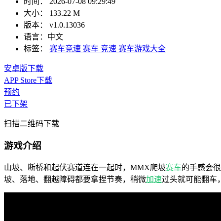
时间：
2026-07-08 09:29:49
大小：
133.22 M
版本：
v1.0.13036
语言：
中文
标签：
赛车竞速
赛车
竞速
赛车游戏大全
安卓版下载
APP Store下载
预约
已下架
扫描二维码下载
游戏介绍
山坡、断桥和起伏赛道连在一起时，MMX爬坡
赛车
的手感会很快
坡、落地、翻越障碍都要拿捏节奏，稍微
加速
过头就可能翻车