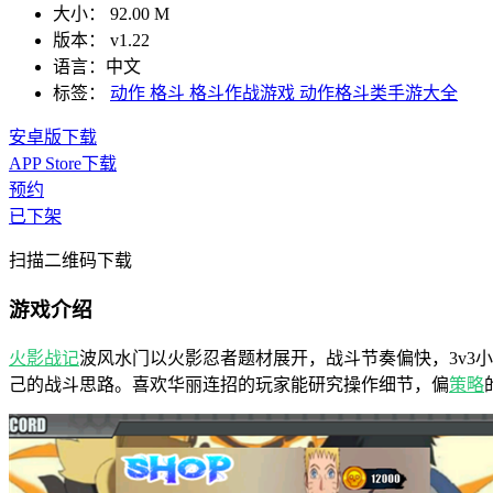
大小：
92.00 M
版本：
v1.22
语言：
中文
标签：
动作
格斗
格斗作战游戏
动作格斗类手游大全
安卓版下载
APP Store下载
预约
已下架
扫描二维码下载
游戏介绍
火影战记
波风水门以火影忍者题材展开，战斗节奏偏快，3v
己的战斗思路。喜欢华丽连招的玩家能研究操作细节，偏
策略