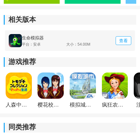
2、多元结局：
一个细小选择也可能带来后续连锁反应，让角色走向完
相关版本
全不同的职业、家庭关系或人生结局，探索感比较强。
生命模拟器
3、情感共鸣：
查看
平台：安卓
大小：54.00M
游戏里的成长、亲情、婚姻和职业事件都带有现实感，
游戏推荐
很多选择会让玩家联想到真实生活中的处境和遗憾。
4、高度自定义：
玩家可根据想法安排角色的性格倾向、生活路线和社交
关系，也能把现实中的朋友关系带入模拟世界，体验更
人森中文版
樱花校园模拟器1.048.00中文版
模拟城市我是巿长联机版
疯狂农场3美国派19
贴近个人想象的人生。
同类推荐