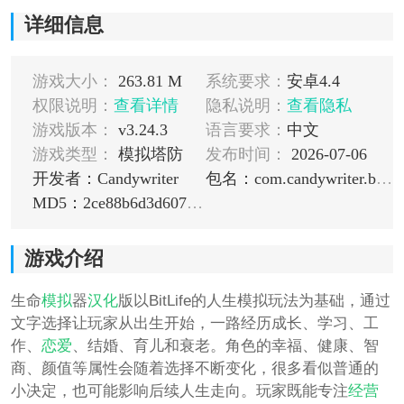
详细信息
游戏大小：
263.81 M
系统要求：
安卓4.4
权限说明：
查看详情
隐私说明：
查看隐私
游戏版本：
v3.24.3
语言要求：
中文
游戏类型：
模拟塔防
发布时间：
2026-07-06
开发者：Candywriter
包名：com.candywriter.bitlife
MD5：2ce88b6d3d6079ed0a3b4dc74185d34d
游戏介绍
生命
模拟
器
汉化
版以BitLife的人生模拟玩法为基础，通过
文字选择让玩家从出生开始，一路经历成长、学习、工
作、
恋爱
、结婚、育儿和衰老。角色的幸福、健康、智
商、颜值等属性会随着选择不断变化，很多看似普通的
小决定，也可能影响后续人生走向。玩家既能专注
经营