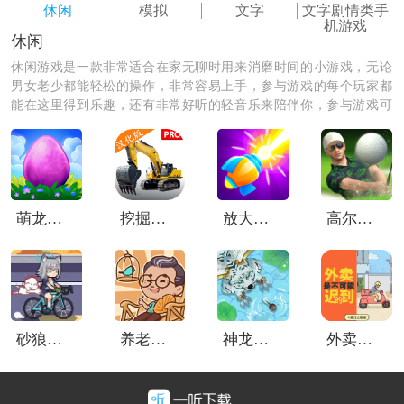
休闲
模拟
文字
文字剧情类手
机游戏
休闲
休闲游戏是一款非常适合在家无聊时用来消磨时间的小游戏，无论
男女老少都能轻松的操作，非常容易上手，参与游戏的每个玩家都
能在这里得到乐趣，还有非常好听的轻音乐来陪伴你，参与游戏可
以释放缓解自己在生活中和工作之中的压力，绝对是你休闲娱乐时
必备的一款app哦。
萌龙进化论中文版
挖掘机模拟器重制版
放大缩小枪
高尔夫之王世界巡回赛
砂狼白子的骑行
养老院模拟器手机版
神龙吞噬传说
外卖是不可能的迟到的