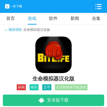
首页
游戏
软件
新闻
合集
模拟塔防
生命模拟器汉化版
角色扮演
动作格斗
休闲益智
枪战射击
战争策略
卡牌对战
音乐舞蹈
模拟塔防
体育竞技
挂机养成
生命模拟器汉化版
休闲
模拟
文字
文字剧情类手机游戏
安卓版下载