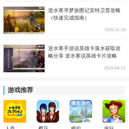
逆水寒寻梦旅图记安特卫普攻略
（快速完成指南）
2、第一处：平湖秋月，玩家根据任务的指引来到第一处
位置，只要站在荷叶上就会有宝箱出现。
2025-11-18
逆水寒手游说英雄卡落水获取攻
略分享 逆水寒说英雄卡片攻略
2025-04-21
游戏推荐
3、第二处：净慈寺旁，当玩家来到任务的指定位置之
后，在这里与荷花进行交互，接着完成
挑战
之后就会有
宝箱。
人森中文版
樱花校园模拟器1.048.00中文版
模拟城市我是巿长联机版
疯狂农场3美国派19