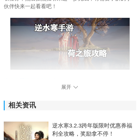
伙伴快来一起看看吧！
逆水寒手游荷之旅攻略
展开
位置坐标：(1158，899)
相关资讯
任务奖励：普通宝箱*2，高级宝箱*1
任务地点：平湖秋月、净慈寺旁、苏堤
逆水寒3.2.3跨年版限时优惠券福
利全攻略，奖励拿不停！