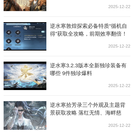
2025-12-22
逆水寒敦煌探索必备特质“循机自
得”获取全攻略，前期效率翻倍！
2025-12-22
逆水寒3.2.3版本全新独珍装备有
任务流程
哪些 9件独珍爆料
1、玩家首先需要前往位置的地点，在告示牌的位置处获
2025-12-22
取该任务，然后接取任务得知需要前往三个地方。
逆水寒拾芳录三个外观及主题背
景获取攻略 落红无情、海畔慈
心、玉华四海
2025-12-22