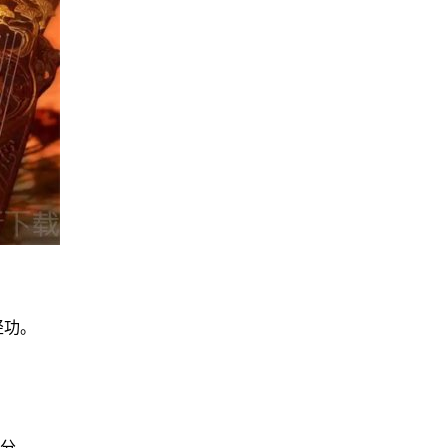
轻功。
。
积分。