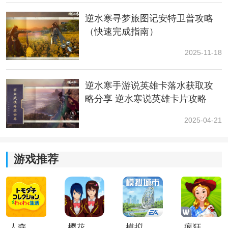
4、最后进入
剧情
，江诚救治好鹰酱即可完成奇遇任务
逆水寒寻梦旅图记安特卫普攻略
了。
（快速完成指南）
2025-11-18
逆水寒手游说英雄卡落水获取攻
略分享 逆水寒说英雄卡片攻略
2025-04-21
小编简评：
游戏推荐
以上就是逆水寒手游昔年鹰唳奇遇怎么做的方法介绍
了，大家快去试试吧！
人森中文版
樱花校园模拟器1.048.00中文版
模拟城市我是巿长联机版
疯狂农场3美国派19