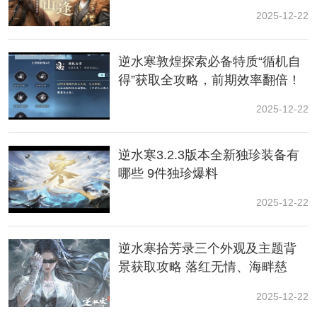
2025-12-22
逆水寒敦煌探索必备特质“循机自
得”获取全攻略，前期效率翻倍！
2025-12-22
3、然后我们到医馆后，跟npc江诚对话，让他救治鹰
逆水寒3.2.3版本全新独珍装备有
酱。
哪些 9件独珍爆料
2025-12-22
逆水寒拾芳录三个外观及主题背
景获取攻略 落红无情、海畔慈
心、玉华四海
2025-12-22