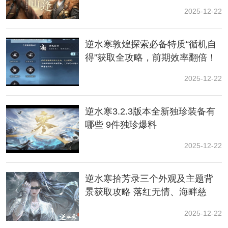
3、收集完线索之后跟法医姐沈枯红对话，选择【他杀】
2025-12-22
然后去指认凶手，凶手是房东【严楷】
逆水寒敦煌探索必备特质“循机自
4、第一轮证据：证人-石安-财物遗失;
得”获取全攻略，前期效率翻倍！
5、第二轮证据分别是【证人-严楷-尤大富的旧锁】和
2025-12-22
【证人-石安-心生疑窦】
6、第三轮证据：证物-木匣;
逆水寒3.2.3版本全新独珍装备有
哪些 9件独珍爆料
7、最后一轮证据：证人-严楷-尤大富的猫”和“证物-老鼠
2025-12-22
药。
按照以上顺序完成凶手指认后就可以完成断案任务了。
逆水寒拾芳录三个外观及主题背
景获取攻略 落红无情、海畔慈
以上就是逆水寒手游夺命之财任务的攻略分享啦，希望
心、玉华四海
小伙伴们在看完小编的攻略详解后，可以顺利完成任
2025-12-22
务，获得相应的奖励。