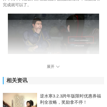
完成就可以了。
逆水寒手游夺命之财任务攻略
展开
1、打开
地图
选择右下角的【标签】，选择每日任务即可
查看任务的刷新点，前往对应位置触发即可;
相关资讯
2、首先调查现场所有的发光道具，跟所有的NPC角色对
话，解锁所有证词和线索，在界面的左上角可以查看线
逆水寒3.2.3跨年版限时优惠券福
索收集进度。
利全攻略，奖励拿不停！