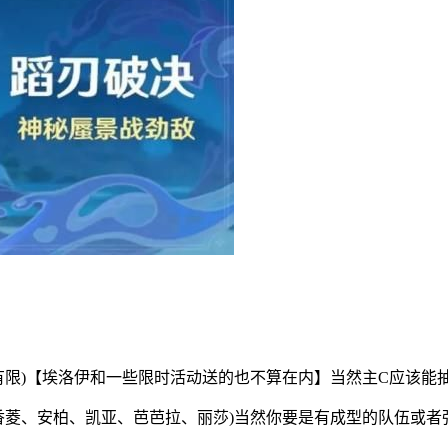
有限)【埃洛伊和一些限时活动送的也不算在内】当然主C应该能抽
香菱、安柏、凯亚、芭芭拉、丽莎)当然你要是有成型的队伍或者