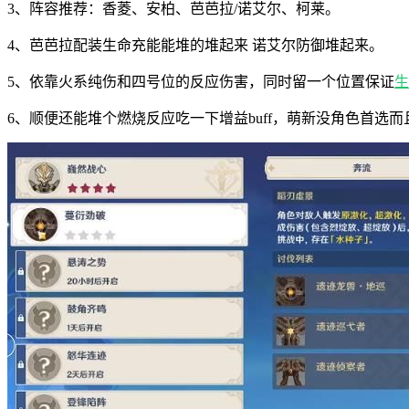
3、阵容推荐：香菱、安柏、芭芭拉/诺艾尔、柯莱。
4、芭芭拉配装生命充能能堆的堆起来 诺艾尔防御堆起来。
5、依靠火系纯伤和四号位的反应伤害，同时留一个位置保证
生
6、顺便还能堆个燃烧反应吃一下增益buff，萌新没角色首选