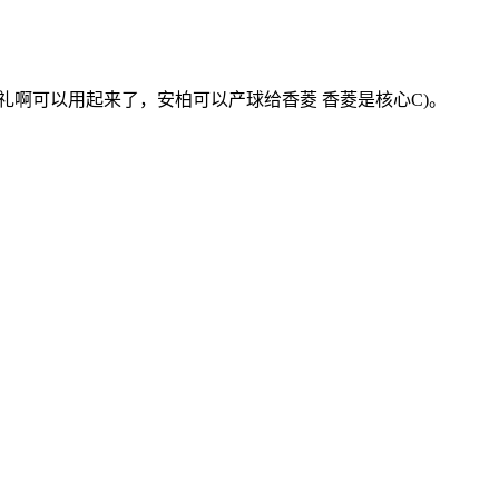
礼啊可以用起来了，安柏可以产球给香菱 香菱是核心C)。