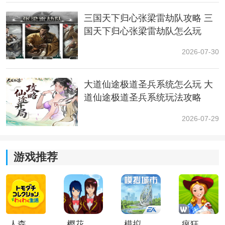
出半辅助方案，用于比较困难的个人作战场景;
三国天下归心张梁雷劫队攻略 三
【方案一】全奶方向
国天下归心张梁雷劫队怎么玩
2026-07-30
(1)方案定位：
强化治疗方案更适用于组队战斗场景，灵医在团队中的
大道仙途极道圣兵系统怎么玩 大
作用是治疗友方，稳住盾卫以及其他队友的血量，让他
道仙途极道圣兵系统玩法攻略
们更放心地输出，在该场景下，灵医需要更多地提高自
己的治疗能力和加盾能力，适用场景包括装备裂隙、魔
2026-07-29
神试炼、深渊斗技场、光耀联赛等需要组队配合的挑战
场景。
游戏推荐
(2)加点方案推荐：
如果在技能点有限的情况下，最好优先集中将一个技能
的等级冲高!其中技能·复苏丛林对低血量的队友有额外的
治疗效果，在挑战难度较高的作战场景中会起到很关键
人森中文版
樱花校园模拟器1.048.00中文版
模拟城市我是巿长联机版
疯狂农场3美国派19