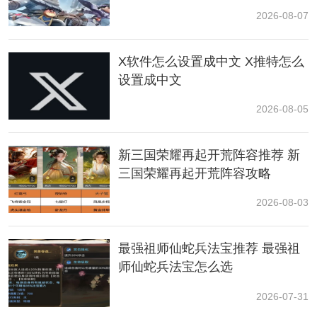
2026-08-07
灵医是远程魔法治疗职业，也是俗称的奶妈，主要职责
是提供持续的血量，让友方血量保持在一个相对健康的
环境下，保证盾卫能够持续扛伤，输出职业可以持续输
X软件怎么设置成中文 X推特怎么
出。
设置成中文
2026-08-05
正因为灵医的特点是给团队提供续航和支援，因此在输
出能力上会相对较弱，但在团队中，是一名非常重要的
角色，特别在团队副本上，是缺一不可，如果你是一位
新三国荣耀再起开荒阵容推荐 新
愿意辅助队友、提供治疗，那么这个职业是一个不错的
三国荣耀再起开荒阵容攻略
选择哦~
2026-08-03
二、灵医基础技能流派+连招技巧
最强祖师仙蛇兵法宝推荐 最强祖
灵医通常需要准备两套技能方案，一套全奶方案，用于
师仙蛇兵法宝怎么选
团队
合作
玩法，如装备副本、组队PK、骑士团团战;另一
套输出方案，用于单人
挑战
玩法，如阿奇古塔、勇者挑
2026-07-31
战等。除上述两套基础方案外，还可以尝试进阶的半输