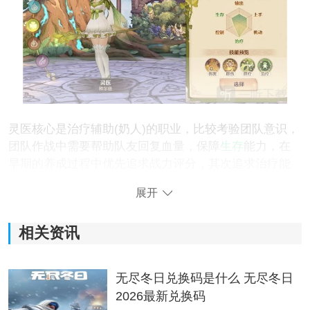
灵医核心是治疗辅助(奶人)的职业，比较考验团队意识，
团队作战中需要帮助队友回复血量，保障
生存
能力，在
早期的养成过程中优先追求战力评分，其次追求治疗能
力(主要关联精神、
魔法
攻击、精准三个主要属性)。不
展开
过，灵医同样拥有专攻输出能力的技能方案，个人作战
也同样有不错的表现!
相关资讯
前期把战力相关的全垒身上，后面有选择余地时全力冲
治疗能力就对了!
无尽冬日兑换码是什么 无尽冬日
2026最新兑换码
一、灵医职业的定位+选择推荐