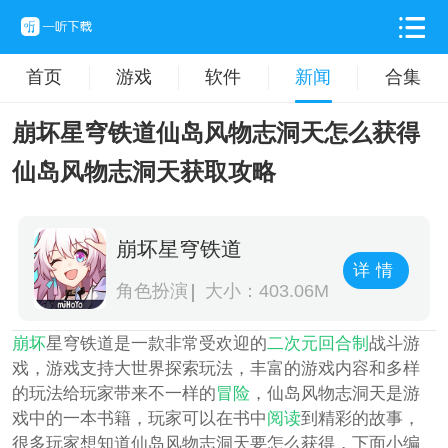
首页
游戏
软件
新闻
合集
崩坏星穹铁道仙岛风物志洞天怎么获得
仙岛风物志洞天获取攻略
崩坏星穹铁道
详情
角色扮演
大小：403.06M
崩坏
星穹铁道是一款非常受欢迎的
二次元
回合制
战斗游
戏，游戏支持大世界探索玩法，丰富的游戏内容和多样
的玩法给玩家带来不一样的
冒险
，仙岛风物志洞天是游
戏中的一本书籍，玩家可以在书中
阅读
到精彩的故事，
很多玩家想知道仙岛风物志洞天要怎么获得，下面小编