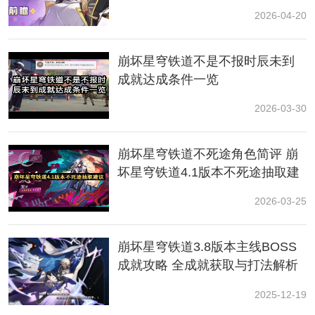
2026-04-20
小编总结
仙岛风物志洞天非常容易获得，大家在游戏中找到春分
就能一键获取了，游戏中有着大量的故事文本，各种和
崩坏星穹铁道不是不报时辰未到
游戏相关的菜单信息在这里都能获取，还没找到的玩家
成就达成条件一览
快参考本攻略去获取吧。
2026-03-30
崩坏星穹铁道不死途角色简评 崩
坏星穹铁道4.1版本不死途抽取建
议
2026-03-25
崩坏星穹铁道3.8版本主线BOSS
成就攻略 全成就获取与打法解析
2025-12-19