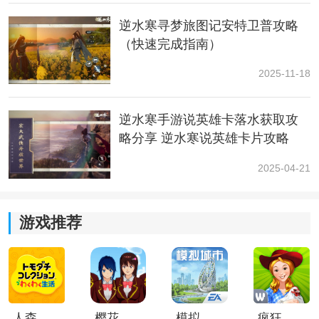
4、钱包找不到了，任务完成即可领取奖励。
逆水寒寻梦旅图记安特卫普攻略
（快速完成指南）
2025-11-18
逆水寒手游说英雄卡落水获取攻
略分享 逆水寒说英雄卡片攻略
2025-04-21
小编简评：
游戏推荐
以上就是小编给大家整理出来逆水寒手游暖日犯困任务
攻略的全部内容了，大家参考一下吧！
人森中文版
樱花校园模拟器1.048.00中文版
模拟城市我是巿长联机版
疯狂农场3美国派19