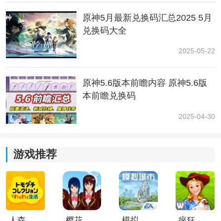
原神5月最新兑换码汇总2025 5月
兑换码大全
2025-05-22
原神5.6版本前瞻内容 原神5.6版
4、3号宝箱
本前瞻兑换码
2025-04-30
从锚点位置往地图西走(地图左侧)，小心下落，在半山腰
处，用风属性攻击吹散沙堆解锁，获得普通宝箱。
游戏推荐
人森中文版
樱花校园模拟器1.048.00中文版
模拟城市我是巿长联机版
疯狂农场3美国派19