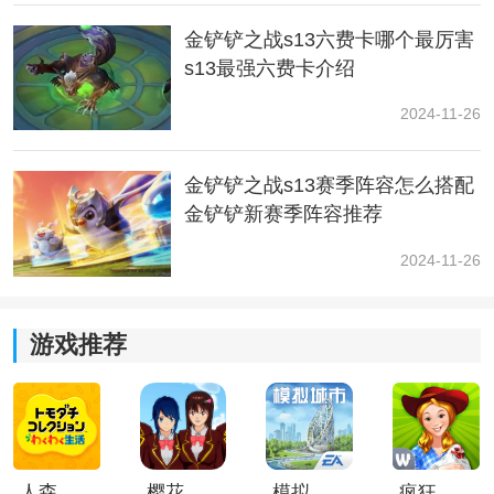
现在“有用之材”、“替罪羊”、“遥遥领先”、“假人辅助I”仅
金铲铲之战s13六费卡哪个最厉害
第一轮可刷出。
s13最强六费卡介绍
现在“重量级人物”、“小伙伴”不可在第一轮刷出。
2024-11-26
现在“投币”、“主打一个宠粉”、“休克疗法”、“吸血习
性”、“怦然心动”、“扩展播放”、“好运连连”、“赏金猎人
金铲铲之战s13赛季阵容怎么搭配
团”、“坚定投资器”不可在第三轮刷出。
金铲铲新赛季阵容推荐
现在“低利率”与“对冲基金”、“利滚利”是互斥的了。
2024-11-26
现在“二进制空投”不再会提供与弈子已装备的重复装备。
游戏推荐
现在4-7阶段结束后玩家至少会拥有的散件数：11→12
新增：大百宝袋
获得3件随机基础装备、2金币和1个【装备重铸器】。(不
人森中文版
樱花校园模拟器1.048.00中文版
模拟城市我是巿长联机版
疯狂农场3美国派19