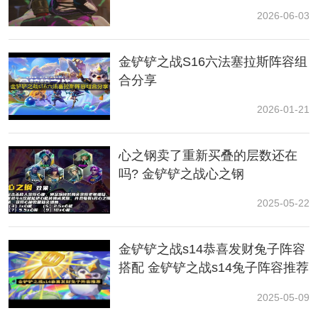
胜点最多被扣至100;如果玩家在在【超凡大师III】已扣至
2026-06-03
100胜点的情况下落败，就会被降级。
金铲铲之战S16六法塞拉斯阵容组
——商店调整
合分享
现在“赛季之星”会固定出现在商店最右的栏位。
2026-01-21
——地区调整
心之钢卖了重新买叠的层数还在
现在“双基础装备选秀”地区从五阶段开始选秀的英雄只会
吗? 金铲铲之战心之钢
携带1件成装了。
2025-05-22
2、平衡性调整
金铲铲之战s14恭喜发财兔子阵容
——【强化符文】调整
搭配 金铲铲之战s14兔子阵容推荐
移除了强化符文“安可!”、“派对筹备者”、“巨大百宝袋”。
2025-05-09